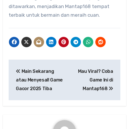
ditawarkan, menjadikan Mantap168 tempat
terbaik untuk bermain dan meraih cuan.
Post
Main Sekarang
Mau Viral? Coba
navigation
atau Menyesal! Game
Game Ini di
Gacor 2025 Tiba
Mantap168