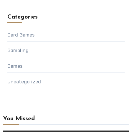
Categories
Card Games
Gambling
Games
Uncategorized
You Missed