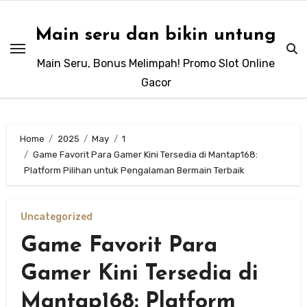
Skip
to
Main seru dan bikin untung
content
Main Seru, Bonus Melimpah! Promo Slot Online
Gacor
Home
2025
May
1
Game Favorit Para Gamer Kini Tersedia di Mantap168:
Platform Pilihan untuk Pengalaman Bermain Terbaik
Uncategorized
Game Favorit Para
Gamer Kini Tersedia di
Mantap168: Platform