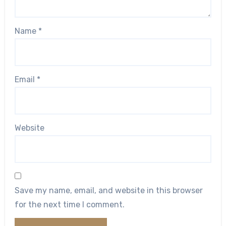
Name
*
Email
*
Website
Save my name, email, and website in this browser
for the next time I comment.