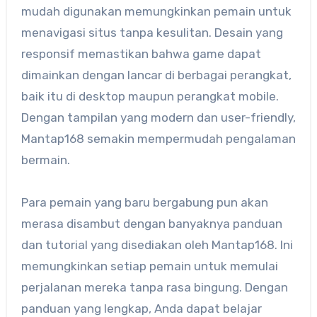
mudah digunakan memungkinkan pemain untuk
menavigasi situs tanpa kesulitan. Desain yang
responsif memastikan bahwa game dapat
dimainkan dengan lancar di berbagai perangkat,
baik itu di desktop maupun perangkat mobile.
Dengan tampilan yang modern dan user-friendly,
Mantap168 semakin mempermudah pengalaman
bermain.
Para pemain yang baru bergabung pun akan
merasa disambut dengan banyaknya panduan
dan tutorial yang disediakan oleh Mantap168. Ini
memungkinkan setiap pemain untuk memulai
perjalanan mereka tanpa rasa bingung. Dengan
panduan yang lengkap, Anda dapat belajar