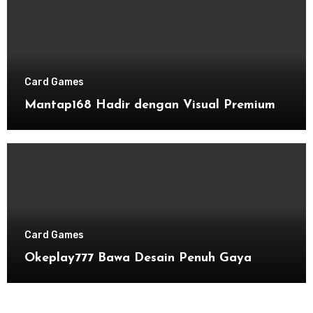
Card Games
Mantap168 Hadir dengan Visual Premium
Card Games
Okeplay777 Bawa Desain Penuh Gaya