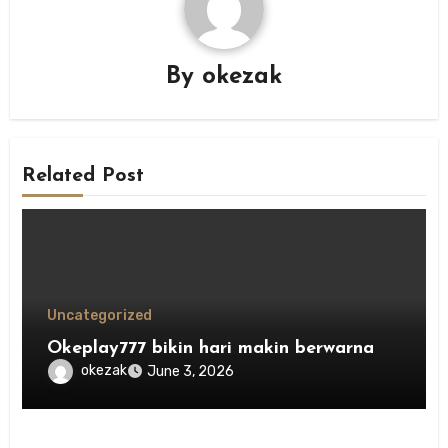
By
okezak
Related Post
Uncategorized
Okeplay777 bikin hari makin berwarna
okezak
June 3, 2026