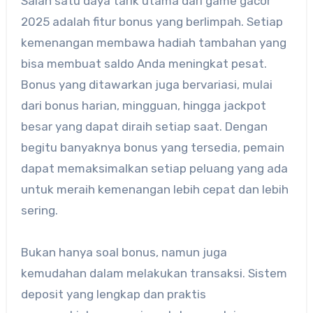
Salah satu daya tarik utama dari game gacor
2025 adalah fitur bonus yang berlimpah. Setiap
kemenangan membawa hadiah tambahan yang
bisa membuat saldo Anda meningkat pesat.
Bonus yang ditawarkan juga bervariasi, mulai
dari bonus harian, mingguan, hingga jackpot
besar yang dapat diraih setiap saat. Dengan
begitu banyaknya bonus yang tersedia, pemain
dapat memaksimalkan setiap peluang yang ada
untuk meraih kemenangan lebih cepat dan lebih
sering.
Bukan hanya soal bonus, namun juga
kemudahan dalam melakukan transaksi. Sistem
deposit yang lengkap dan praktis