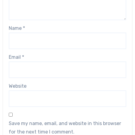
Name
*
Email
*
Website
Save my name, email, and website in this browser
for the next time I comment.