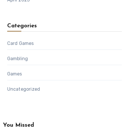
Categories
Card Games
Gambling
Games
Uncategorized
You Missed