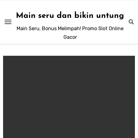
Skip
to
Main seru dan bikin untung
content
Main Seru, Bonus Melimpah! Promo Slot Online
Gacor