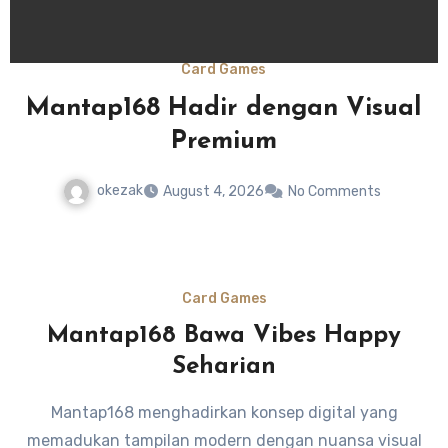
Card Games
isual
Okeplay777 Bawa Desain P
Gaya
okezak
ents
August 3, 2026
No Comment
Card Games
Mantap168 Bawa Vibes Happy
Seharian
Mantap168 menghadirkan konsep digital yang
memadukan tampilan modern dengan nuansa visual