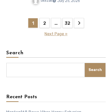
okezak
July 25, 2026
Posts
1
2
…
32
pagination
Next Page »
Search
Search
Recent Posts