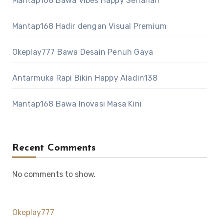
Mantap168 Bawa Vibes Happy Seharian
Mantap168 Hadir dengan Visual Premium
Okeplay777 Bawa Desain Penuh Gaya
Antarmuka Rapi Bikin Happy Aladin138
Mantap168 Bawa Inovasi Masa Kini
Recent Comments
No comments to show.
Okeplay777