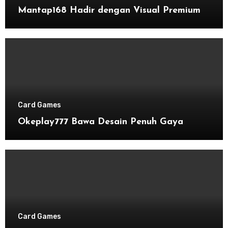
Mantap168 Hadir dengan Visual Premium
Card Games
Okeplay777 Bawa Desain Penuh Gaya
Card Games