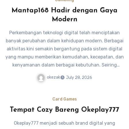
Mantap168 Hadir dengan Gaya
Modern
Perkembangan teknologi digital telah menciptakan
banyak perubahan dalam kehidupan modern. Berbagai
aktivitas kini semakin bergantung pada sistem digital
yang mampu memberikan kemudahan, kecepatan, dan
kenyamanan dalam berbagai kebutuhan. Seiring
perubahan…
okezak
July 28, 2026
Card Games
Tempat Cozy Bareng Okeplay777
Okeplay777 menjadi sebuah brand digital yang