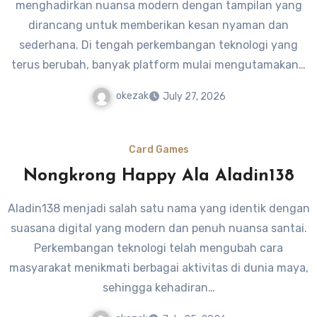
menghadirkan nuansa modern dengan tampilan yang
dirancang untuk memberikan kesan nyaman dan
sederhana. Di tengah perkembangan teknologi yang
terus berubah, banyak platform mulai mengutamakan…
okezak
July 27, 2026
Card Games
Nongkrong Happy Ala Aladin138
Aladin138 menjadi salah satu nama yang identik dengan
suasana digital yang modern dan penuh nuansa santai.
Perkembangan teknologi telah mengubah cara
masyarakat menikmati berbagai aktivitas di dunia maya,
sehingga kehadiran…