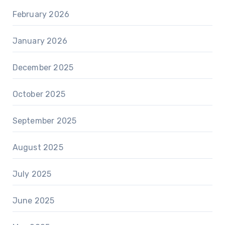
February 2026
January 2026
December 2025
October 2025
September 2025
August 2025
July 2025
June 2025