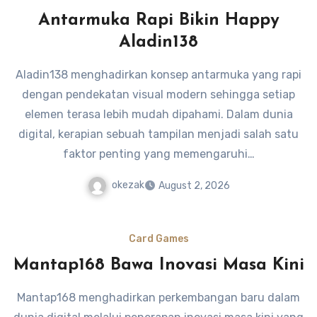
Antarmuka Rapi Bikin Happy
Aladin138
Aladin138 menghadirkan konsep antarmuka yang rapi
dengan pendekatan visual modern sehingga setiap
elemen terasa lebih mudah dipahami. Dalam dunia
digital, kerapian sebuah tampilan menjadi salah satu
faktor penting yang memengaruhi…
okezak
August 2, 2026
Card Games
Mantap168 Bawa Inovasi Masa Kini
Mantap168 menghadirkan perkembangan baru dalam