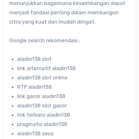
menunjukkan bagaimana keseimbangan dapat
menjadi fondasi penting dalam membangun
citra yang kuat dan mudah diingat.
Google search rekomendasi :
aladin138 slot
link alternatif aladin138
aladin138 slot online
RTP aladin138
link gacor aladin138
aladin138 slot gacor
link terbaru aladin138
pragmatic aladin138
aladin138 zeus