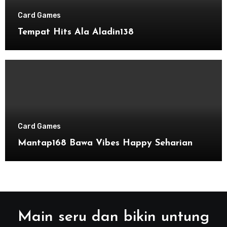
Card Games
Tempat Hits Ala Aladin138
Card Games
Mantap168 Bawa Vibes Happy Seharian
Main seru dan bikin untung