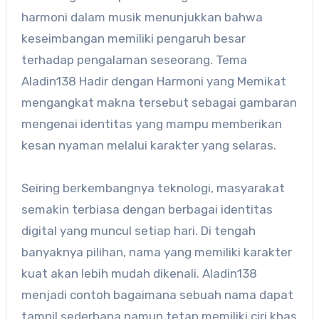
harmoni dalam musik menunjukkan bahwa
keseimbangan memiliki pengaruh besar
terhadap pengalaman seseorang. Tema
Aladin138 Hadir dengan Harmoni yang Memikat
mengangkat makna tersebut sebagai gambaran
mengenai identitas yang mampu memberikan
kesan nyaman melalui karakter yang selaras.
Seiring berkembangnya teknologi, masyarakat
semakin terbiasa dengan berbagai identitas
digital yang muncul setiap hari. Di tengah
banyaknya pilihan, nama yang memiliki karakter
kuat akan lebih mudah dikenali. Aladin138
menjadi contoh bagaimana sebuah nama dapat
tampil sederhana namun tetap memiliki ciri khas