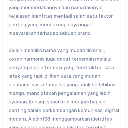
yang membedakannya dari nama lainnya.
Kejelasan identitas menjadi salah satu faktor
penting yang mendukung daya ingat
masyarakat terhadap sebuah brand.
Selain memiliki nama yang mudah dikenali,
kesan harmonis juga dapat tercermin melalui
penyampaian informasi yang terstruktur. Tata
letak yang rapi, pilihan kata yang mudah
dipahami, serta tampilan yang tidak berlebihan
mampu menciptakan pengalaman yang lebih
nyaman. Konsep seperti ini menjadi bagian
penting dalam perkembangan komunikasi digital
modern. Aladin138 menggambarkan identitas
yang sejalan dengan pendekatan tersebut