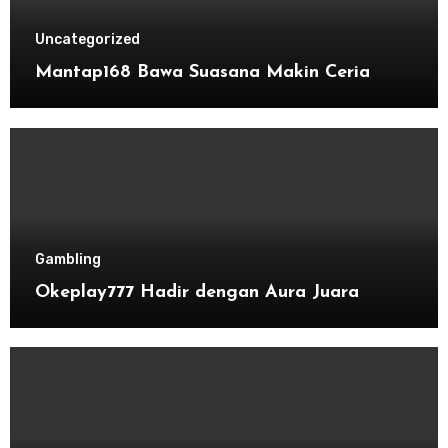
Uncategorized
Mantap168 Bawa Suasana Makin Ceria
Gambling
Okeplay777 Hadir dengan Aura Juara