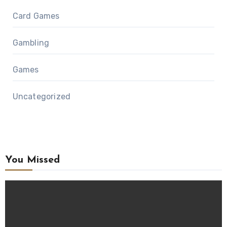
Card Games
Gambling
Games
Uncategorized
You Missed