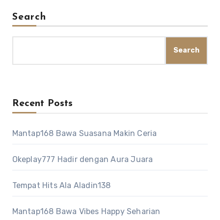
Search
Search
Recent Posts
Mantap168 Bawa Suasana Makin Ceria
Okeplay777 Hadir dengan Aura Juara
Tempat Hits Ala Aladin138
Mantap168 Bawa Vibes Happy Seharian