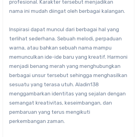
profesional. Karakter tersebut menjadikan
nama ini mudah diingat oleh berbagai kalangan.
Inspirasi dapat muncul dari berbagai hal yang
terlihat sederhana. Sebuah melodi, perpaduan
warna, atau bahkan sebuah nama mampu
memunculkan ide-ide baru yang kreatif. Harmoni
menjadi benang merah yang menghubungkan
berbagai unsur tersebut sehingga menghasilkan
sesuatu yang terasa utuh. Aladin138
menggambarkan identitas yang sejalan dengan
semangat kreativitas, keseimbangan, dan
pembaruan yang terus mengikuti
perkembangan zaman.