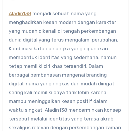
Aladin138
menjadi sebuah nama yang
menghadirkan kesan modern dengan karakter
yang mudah dikenali di tengah perkembangan
dunia digital yang terus mengalami perubahan.
Kombinasi kata dan angka yang digunakan
membentuk identitas yang sederhana, namun
tetap memiliki ciri khas tersendiri. Dalam
berbagai pembahasan mengenai branding
digital, nama yang ringkas dan mudah diingat
sering kali memiliki daya tarik lebih karena
mampu meninggalkan kesan positif dalam
waktu singkat. Aladin138 mencerminkan konsep
tersebut melalui identitas yang terasa akrab
sekaligus relevan dengan perkembangan zaman.