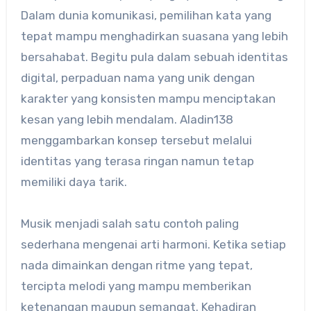
Dalam dunia komunikasi, pemilihan kata yang
tepat mampu menghadirkan suasana yang lebih
bersahabat. Begitu pula dalam sebuah identitas
digital, perpaduan nama yang unik dengan
karakter yang konsisten mampu menciptakan
kesan yang lebih mendalam. Aladin138
menggambarkan konsep tersebut melalui
identitas yang terasa ringan namun tetap
memiliki daya tarik.
Musik menjadi salah satu contoh paling
sederhana mengenai arti harmoni. Ketika setiap
nada dimainkan dengan ritme yang tepat,
tercipta melodi yang mampu memberikan
ketenangan maupun semangat. Kehadiran