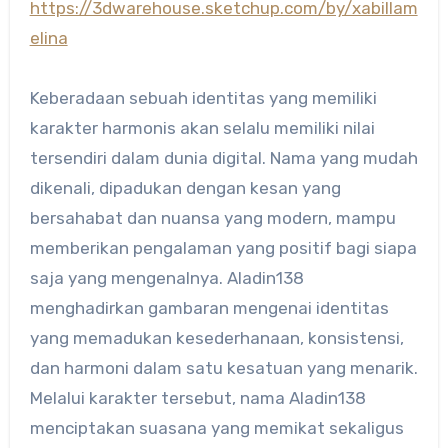
https://3dwarehouse.sketchup.com/by/xabillam
elina
Keberadaan sebuah identitas yang memiliki
karakter harmonis akan selalu memiliki nilai
tersendiri dalam dunia digital. Nama yang mudah
dikenali, dipadukan dengan kesan yang
bersahabat dan nuansa yang modern, mampu
memberikan pengalaman yang positif bagi siapa
saja yang mengenalnya. Aladin138
menghadirkan gambaran mengenai identitas
yang memadukan kesederhanaan, konsistensi,
dan harmoni dalam satu kesatuan yang menarik.
Melalui karakter tersebut, nama Aladin138
menciptakan suasana yang memikat sekaligus