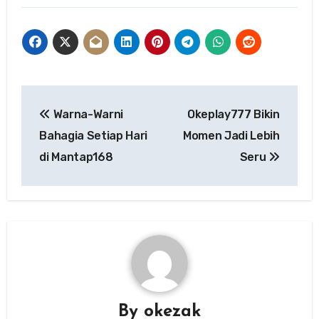
Post
Warna-Warni
Okeplay777 Bikin
navigation
Bahagia Setiap Hari
Momen Jadi Lebih
di Mantap168
Seru
By
okezak