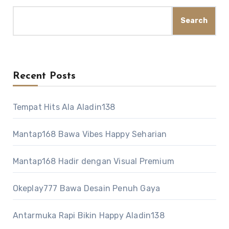
Search
Recent Posts
Tempat Hits Ala Aladin138
Mantap168 Bawa Vibes Happy Seharian
Mantap168 Hadir dengan Visual Premium
Okeplay777 Bawa Desain Penuh Gaya
Antarmuka Rapi Bikin Happy Aladin138