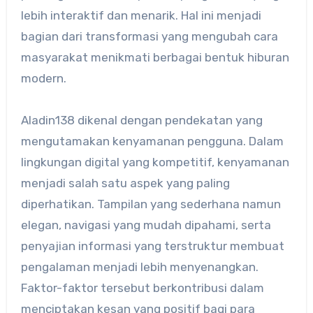
lebih interaktif dan menarik. Hal ini menjadi
bagian dari transformasi yang mengubah cara
masyarakat menikmati berbagai bentuk hiburan
modern.
Aladin138 dikenal dengan pendekatan yang
mengutamakan kenyamanan pengguna. Dalam
lingkungan digital yang kompetitif, kenyamanan
menjadi salah satu aspek yang paling
diperhatikan. Tampilan yang sederhana namun
elegan, navigasi yang mudah dipahami, serta
penyajian informasi yang terstruktur membuat
pengalaman menjadi lebih menyenangkan.
Faktor-faktor tersebut berkontribusi dalam
menciptakan kesan yang positif bagi para