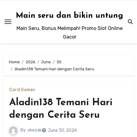
Skip
to
Main seru dan bikin untung
content
Main Seru, Bonus Melimpah! Promo Slot Online
Gacor
Home
2026
June
30
Aladin138 Temani Hari dengan Cerita Seru
Card Games
Aladin138 Temani Hari
dengan Cerita Seru
By
okezak
June 30, 2026