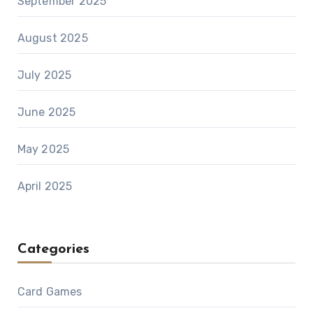
September 2025
August 2025
July 2025
June 2025
May 2025
April 2025
Categories
Card Games