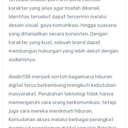
karakter yang jelas agar mudah dikenali.
Identitas tersebut dapat tercermin melalui
desain visual, gaya komunikasi, hingga suasana
yang ditampilkan secara konsisten. Dengan
karakter yang kuat, sebuah brand dapat
membangun hubungan yang lebih dekat dengan
audiensnya.
Aladin138 menjadi contoh bagaimana hiburan
digital terus berkembang mengikuti kebutuhan
masyarakat. Perubahan teknologi tidak hanya
memengaruhi cara orang berkomunikasi, tetapi
juga cara mereka menikmati hiburan.
Kemudahan akses melalui berbagai perangkat