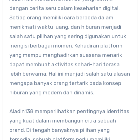
dengan cerita seru dalam keseharian digital.
Setiap orang memiliki cara berbeda dalam
menikmati waktu luang, dan hiburan menjadi
salah satu pilihan yang sering digunakan untuk
mengisi berbagai momen. Kehadiran platform
yang mampu menghadirkan suasana menarik
dapat membuat aktivitas sehari-hari terasa
lebih berwarna. Hal ini menjadi salah satu alasan
mengapa banyak orang tertarik pada konsep
hiburan yang modern dan dinamis.
Aladin138 memperlihatkan pentingnya identitas
yang kuat dalam membangun citra sebuah
brand. Di tengah banyaknya pilihan yang
tersedia, sebuah platform perlu memiliki