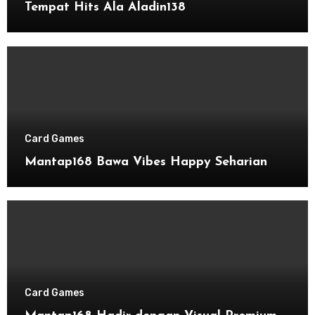
Tempat Hits Ala Aladin138
Card Games
Mantap168 Bawa Vibes Happy Seharian
Card Games