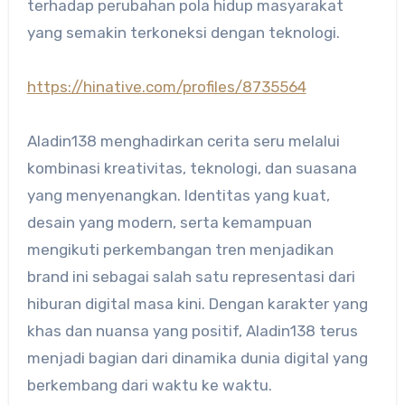
terhadap perubahan pola hidup masyarakat
yang semakin terkoneksi dengan teknologi.
https://hinative.com/profiles/8735564
Aladin138 menghadirkan cerita seru melalui
kombinasi kreativitas, teknologi, dan suasana
yang menyenangkan. Identitas yang kuat,
desain yang modern, serta kemampuan
mengikuti perkembangan tren menjadikan
brand ini sebagai salah satu representasi dari
hiburan digital masa kini. Dengan karakter yang
khas dan nuansa yang positif, Aladin138 terus
menjadi bagian dari dinamika dunia digital yang
berkembang dari waktu ke waktu.