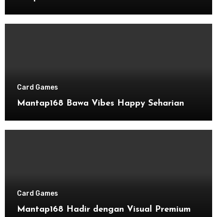
Card Games
Mantap168 Bawa Vibes Happy Seharian
Card Games
Mantap168 Hadir dengan Visual Premium