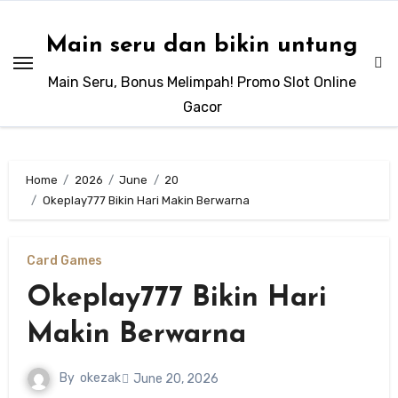
Skip
to
Main seru dan bikin untung
content
Main Seru, Bonus Melimpah! Promo Slot Online
Gacor
Home
2026
June
20
Okeplay777 Bikin Hari Makin Berwarna
Card Games
Okeplay777 Bikin Hari
Makin Berwarna
By
okezak
June 20, 2026