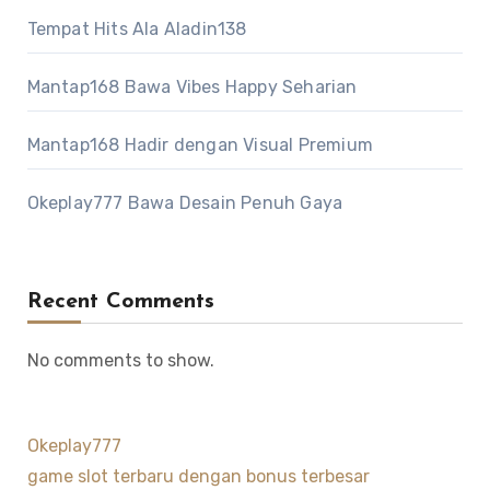
Tempat Hits Ala Aladin138
Mantap168 Bawa Vibes Happy Seharian
Mantap168 Hadir dengan Visual Premium
Okeplay777 Bawa Desain Penuh Gaya
Recent Comments
No comments to show.
Okeplay777
game slot terbaru dengan bonus terbesar