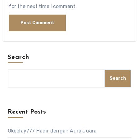
for the next time I comment.
Search
Search
Recent Posts
Okeplay777 Hadir dengan Aura Juara