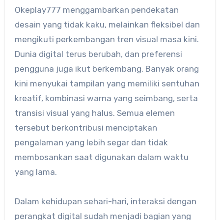
Okeplay777 menggambarkan pendekatan
desain yang tidak kaku, melainkan fleksibel dan
mengikuti perkembangan tren visual masa kini.
Dunia digital terus berubah, dan preferensi
pengguna juga ikut berkembang. Banyak orang
kini menyukai tampilan yang memiliki sentuhan
kreatif, kombinasi warna yang seimbang, serta
transisi visual yang halus. Semua elemen
tersebut berkontribusi menciptakan
pengalaman yang lebih segar dan tidak
membosankan saat digunakan dalam waktu
yang lama.
Dalam kehidupan sehari-hari, interaksi dengan
perangkat digital sudah menjadi bagian yang