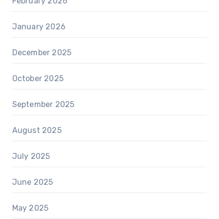
February 2026
January 2026
December 2025
October 2025
September 2025
August 2025
July 2025
June 2025
May 2025