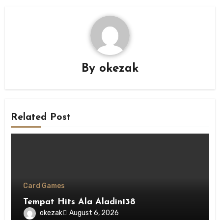
By
okezak
Related Post
Card Games
Tempat Hits Ala Aladin138
okezak
August 6, 2026