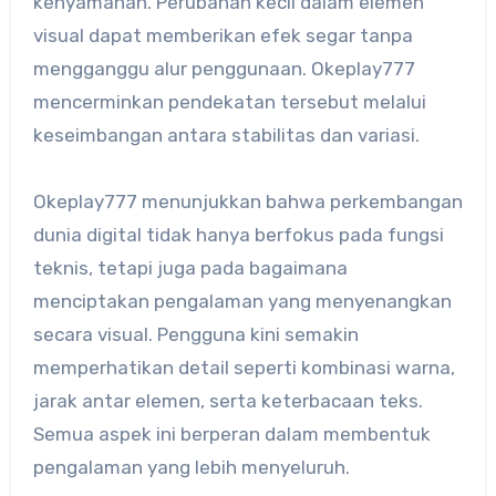
kenyamanan. Perubahan kecil dalam elemen
visual dapat memberikan efek segar tanpa
mengganggu alur penggunaan. Okeplay777
mencerminkan pendekatan tersebut melalui
keseimbangan antara stabilitas dan variasi.
Okeplay777 menunjukkan bahwa perkembangan
dunia digital tidak hanya berfokus pada fungsi
teknis, tetapi juga pada bagaimana
menciptakan pengalaman yang menyenangkan
secara visual. Pengguna kini semakin
memperhatikan detail seperti kombinasi warna,
jarak antar elemen, serta keterbacaan teks.
Semua aspek ini berperan dalam membentuk
pengalaman yang lebih menyeluruh.