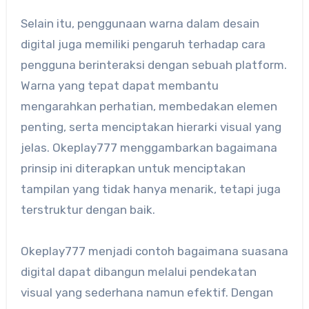
Selain itu, penggunaan warna dalam desain
digital juga memiliki pengaruh terhadap cara
pengguna berinteraksi dengan sebuah platform.
Warna yang tepat dapat membantu
mengarahkan perhatian, membedakan elemen
penting, serta menciptakan hierarki visual yang
jelas. Okeplay777 menggambarkan bagaimana
prinsip ini diterapkan untuk menciptakan
tampilan yang tidak hanya menarik, tetapi juga
terstruktur dengan baik.
Okeplay777 menjadi contoh bagaimana suasana
digital dapat dibangun melalui pendekatan
visual yang sederhana namun efektif. Dengan