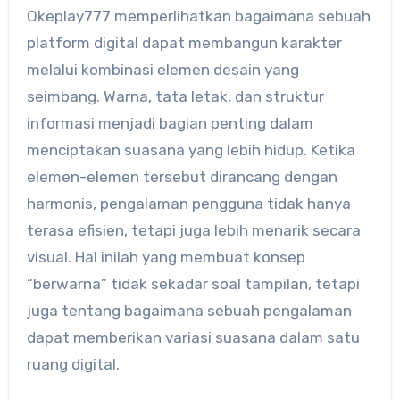
Okeplay777 memperlihatkan bagaimana sebuah
platform digital dapat membangun karakter
melalui kombinasi elemen desain yang
seimbang. Warna, tata letak, dan struktur
informasi menjadi bagian penting dalam
menciptakan suasana yang lebih hidup. Ketika
elemen-elemen tersebut dirancang dengan
harmonis, pengalaman pengguna tidak hanya
terasa efisien, tetapi juga lebih menarik secara
visual. Hal inilah yang membuat konsep
“berwarna” tidak sekadar soal tampilan, tetapi
juga tentang bagaimana sebuah pengalaman
dapat memberikan variasi suasana dalam satu
ruang digital.