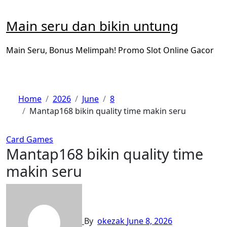
Skip
to
Main seru dan bikin untung
content
Main Seru, Bonus Melimpah! Promo Slot Online Gacor
Home
2026
June
8
Mantap168 bikin quality time makin seru
Card Games
Mantap168 bikin quality time
makin seru
By
okezak
June 8, 2026