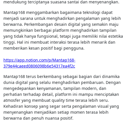
mendukung terciptanya suasana santai dan menyenangkan.
Mantap168 menggambarkan bagaimana teknologi dapat
menjadi sarana untuk menghadirkan pengalaman yang lebih
berwarna. Perkembangan desain digital yang semakin maju
memungkinkan berbagai platform menghadirkan tampilan
yang tidak hanya fungsional, tetapi juga memiliki nilai estetika
tinggi. Hal ini membuat interaksi terasa lebih menarik dan
memberikan kesan positif bagi pengguna.
https://app.notion.com/p/Mantap168-
379e44caeed0806098b6e54317ea4f2c
Mantap168 terus berkembang sebagai bagian dari dinamika
dunia digital yang selalu menghadirkan pembaruan. Dengan
mengedepankan kenyamanan, tampilan modern, dan
perhatian terhadap detail, platform ini mampu menciptakan
atmosfer yang membuat quality time terasa lebih seru.
Kehadiran konsep yang segar serta pengalaman visual yang
menyenangkan menjadikan setiap momen terasa lebih
berwarna dan penuh nuansa positif.