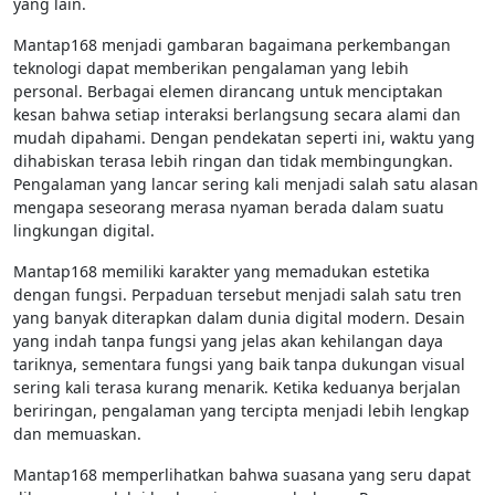
yang lain.
Mantap168 menjadi gambaran bagaimana perkembangan
teknologi dapat memberikan pengalaman yang lebih
personal. Berbagai elemen dirancang untuk menciptakan
kesan bahwa setiap interaksi berlangsung secara alami dan
mudah dipahami. Dengan pendekatan seperti ini, waktu yang
dihabiskan terasa lebih ringan dan tidak membingungkan.
Pengalaman yang lancar sering kali menjadi salah satu alasan
mengapa seseorang merasa nyaman berada dalam suatu
lingkungan digital.
Mantap168 memiliki karakter yang memadukan estetika
dengan fungsi. Perpaduan tersebut menjadi salah satu tren
yang banyak diterapkan dalam dunia digital modern. Desain
yang indah tanpa fungsi yang jelas akan kehilangan daya
tariknya, sementara fungsi yang baik tanpa dukungan visual
sering kali terasa kurang menarik. Ketika keduanya berjalan
beriringan, pengalaman yang tercipta menjadi lebih lengkap
dan memuaskan.
Mantap168 memperlihatkan bahwa suasana yang seru dapat