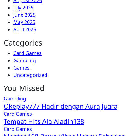
August 2025
July 2025
June 2025
May 2025
April 2025
Categories
Card Games
Gambling
Games
Uncategorized
You Missed
Gambling
Okeplay777 Hadir dengan Aura Juara
Card Games
Tempat Hits Ala Aladin138
Card Games