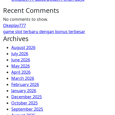
Recent Comments
No comments to show.
Okeplay777
game slot terbaru dengan bonus terbesar
Archives
August 2026
July 2026
June 2026
May 2026
April 2026
March 2026
February 2026
January 2026
December 2025
October 2025
September 2025