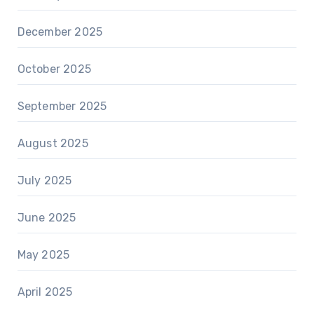
December 2025
October 2025
September 2025
August 2025
July 2025
June 2025
May 2025
April 2025