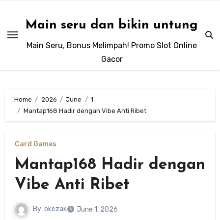
Skip
to
Main seru dan bikin untung
content
Main Seru, Bonus Melimpah! Promo Slot Online
Gacor
Home
2026
June
1
Mantap168 Hadir dengan Vibe Anti Ribet
Card Games
Mantap168 Hadir dengan
Vibe Anti Ribet
By
okezak
June 1, 2026