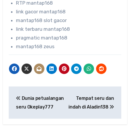
RTP mantap168
link gacor mantap168
mantap168 slot gacor
link terbaru mantap168
pragmatic mantap168
mantap168 zeus
Post
Dunia petualangan
Tempat seru dan
navigation
seru Okeplay777
indah di Aladin138