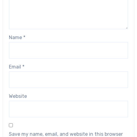
Name
*
Email
*
Website
Save my name, email, and website in this browser