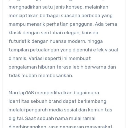
menghadirkan satu jenis konsep, melainkan
menciptakan berbagai suasana berbeda yang
mampu menarik perhatian pengguna. Ada tema
klasik dengan sentuhan elegan, konsep
futuristik dengan nuansa modern, hingga
tampilan petualangan yang dipenuhi efek visual
dinamis. Variasi seperti ini membuat
pengalaman hiburan terasa lebih berwarna dan
tidak mudah membosankan.
Mantap168 memperlihatkan bagaimana
identitas sebuah brand dapat berkembang
melalui pengaruh media sosial dan komunitas
digital. Saat sebuah nama mulai ramai
diperbincangkan, rasa penasaran masyarakat