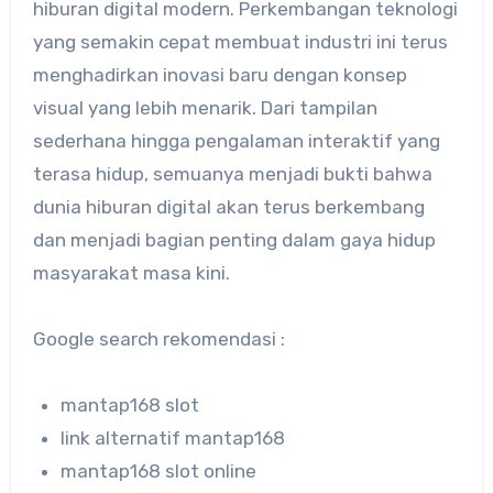
hiburan digital modern. Perkembangan teknologi
yang semakin cepat membuat industri ini terus
menghadirkan inovasi baru dengan konsep
visual yang lebih menarik. Dari tampilan
sederhana hingga pengalaman interaktif yang
terasa hidup, semuanya menjadi bukti bahwa
dunia hiburan digital akan terus berkembang
dan menjadi bagian penting dalam gaya hidup
masyarakat masa kini.
Google search rekomendasi :
mantap168 slot
link alternatif mantap168
mantap168 slot online