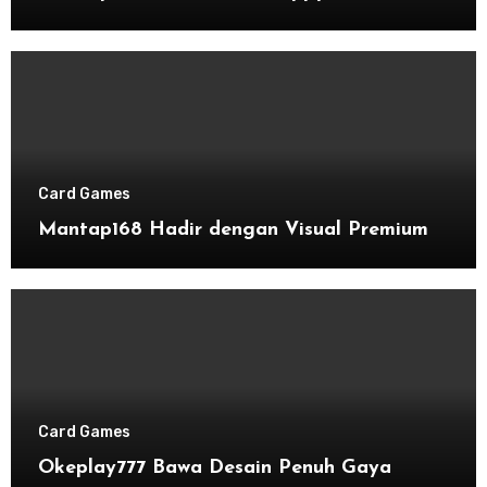
Card Games
Mantap168 Hadir dengan Visual Premium
Card Games
Okeplay777 Bawa Desain Penuh Gaya