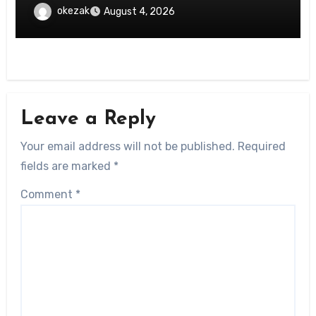
okezak
August 4, 2026
Leave a Reply
Your email address will not be published.
Required
fields are marked
*
Comment
*