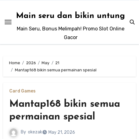
Skip
to
Main seru dan bikin untung
content
Main Seru, Bonus Melimpah! Promo Slot Online
Gacor
Home
2026
May
21
Mantap168 bikin semua permainan spesial
Card Games
Mantap168 bikin semua
permainan spesial
By
okezak
May 21, 2026