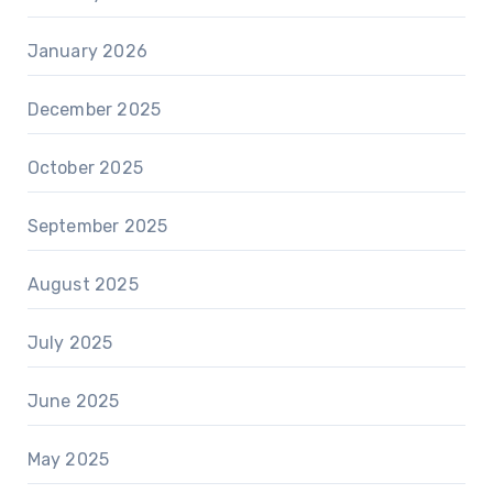
January 2026
December 2025
October 2025
September 2025
August 2025
July 2025
June 2025
May 2025