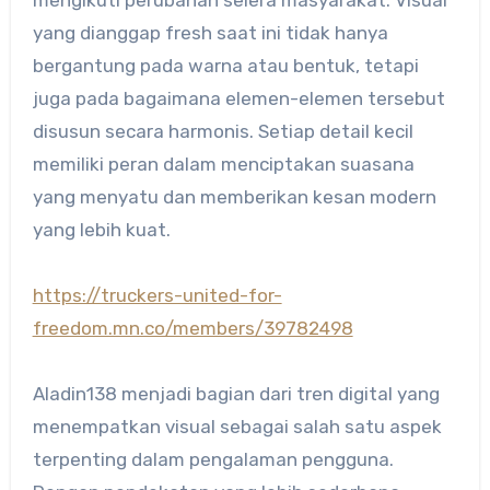
mengikuti perubahan selera masyarakat. Visual
yang dianggap fresh saat ini tidak hanya
bergantung pada warna atau bentuk, tetapi
juga pada bagaimana elemen-elemen tersebut
disusun secara harmonis. Setiap detail kecil
memiliki peran dalam menciptakan suasana
yang menyatu dan memberikan kesan modern
yang lebih kuat.
https://truckers-united-for-
freedom.mn.co/members/39782498
Aladin138 menjadi bagian dari tren digital yang
menempatkan visual sebagai salah satu aspek
terpenting dalam pengalaman pengguna.