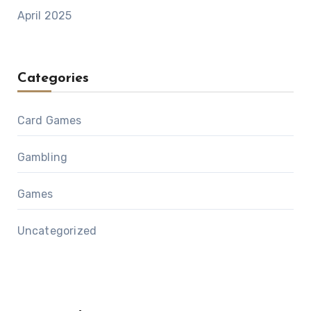
April 2025
Categories
Card Games
Gambling
Games
Uncategorized