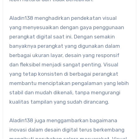
Aladin138 menghadirkan pendekatan visual
yang menyesuaikan dengan gaya penggunaan
perangkat digital saat ini. Dengan semakin
banyaknya perangkat yang digunakan dalam
berbagai ukuran layar, desain yang responsif
dan fleksibel menjadi sangat penting. Visual
yang tetap konsisten di berbagai perangkat
membantu menciptakan pengalaman yang lebih
stabil dan mudah dikenali, tanpa mengurangi
kualitas tampilan yang sudah dirancang.
Aladin138 juga menggambarkan bagaimana
inovasi dalam desain digital terus berkembang