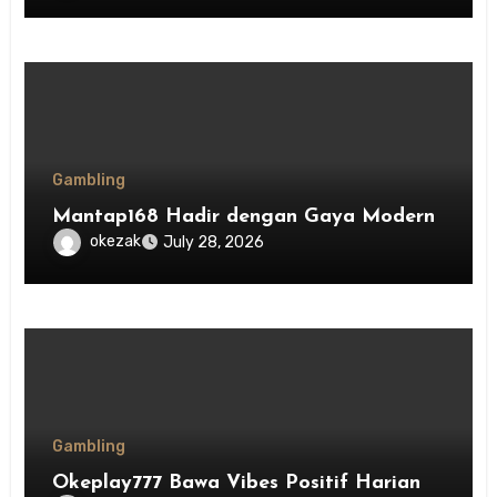
Gambling
Mantap168 Hadir dengan Gaya Modern
okezak
July 28, 2026
Gambling
Okeplay777 Bawa Vibes Positif Harian