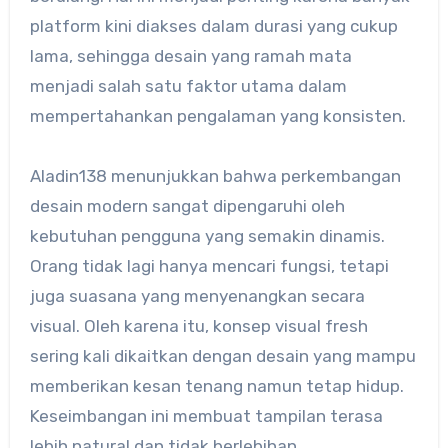
platform kini diakses dalam durasi yang cukup
lama, sehingga desain yang ramah mata
menjadi salah satu faktor utama dalam
mempertahankan pengalaman yang konsisten.
Aladin138 menunjukkan bahwa perkembangan
desain modern sangat dipengaruhi oleh
kebutuhan pengguna yang semakin dinamis.
Orang tidak lagi hanya mencari fungsi, tetapi
juga suasana yang menyenangkan secara
visual. Oleh karena itu, konsep visual fresh
sering kali dikaitkan dengan desain yang mampu
memberikan kesan tenang namun tetap hidup.
Keseimbangan ini membuat tampilan terasa
lebih natural dan tidak berlebihan.