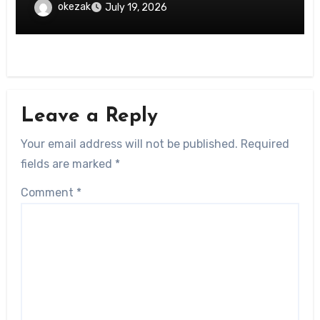
okezak
July 19, 2026
Leave a Reply
Your email address will not be published.
Required
fields are marked
*
Comment
*