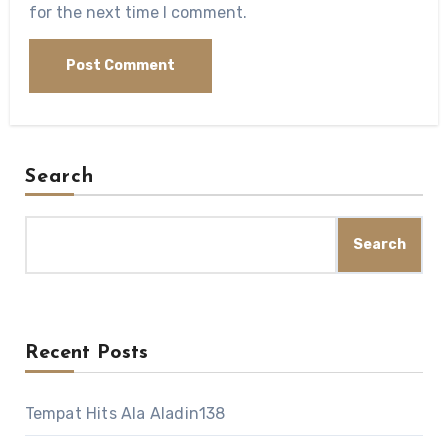
for the next time I comment.
Search
Search
Recent Posts
Tempat Hits Ala Aladin138