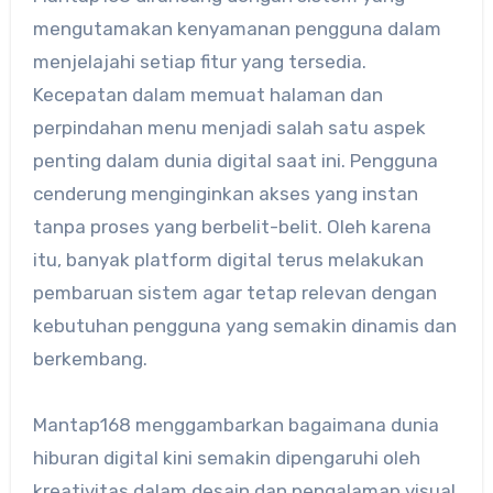
mengutamakan kenyamanan pengguna dalam
menjelajahi setiap fitur yang tersedia.
Kecepatan dalam memuat halaman dan
perpindahan menu menjadi salah satu aspek
penting dalam dunia digital saat ini. Pengguna
cenderung menginginkan akses yang instan
tanpa proses yang berbelit-belit. Oleh karena
itu, banyak platform digital terus melakukan
pembaruan sistem agar tetap relevan dengan
kebutuhan pengguna yang semakin dinamis dan
berkembang.
Mantap168 menggambarkan bagaimana dunia
hiburan digital kini semakin dipengaruhi oleh
kreativitas dalam desain dan pengalaman visual.