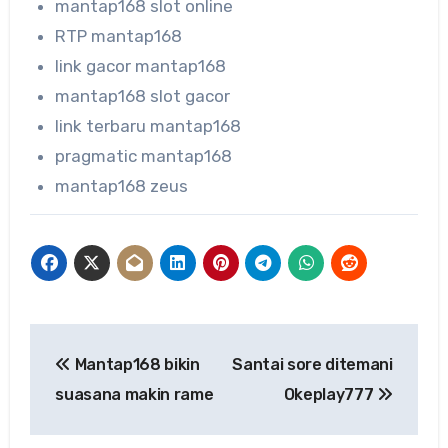
mantap168 slot online
RTP mantap168
link gacor mantap168
mantap168 slot gacor
link terbaru mantap168
pragmatic mantap168
mantap168 zeus
Post
Mantap168 bikin
Santai sore ditemani
navigation
suasana makin rame
Okeplay777