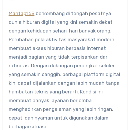
Mantap168
berkembang di tengah pesatnya
dunia hiburan digital yang kini semakin dekat
dengan kehidupan sehari-hari banyak orang.
Perubahan pola aktivitas masyarakat modern
membuat akses hiburan berbasis internet
menjadi bagian yang tidak terpisahkan dari
rutinitas. Dengan dukungan perangkat seluler
yang semakin canggih, berbagai platform digital
kini dapat dijalankan dengan lebih mudah tanpa
hambatan teknis yang berarti. Kondisi ini
membuat banyak layanan berlomba
menghadirkan pengalaman yang lebih ringan,
cepat, dan nyaman untuk digunakan dalam
berbagai situasi.