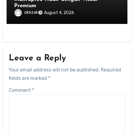
Premium
okezak
August 4, 2026
Leave a Reply
Your email address will not be published.
Required
fields are marked
*
Comment
*