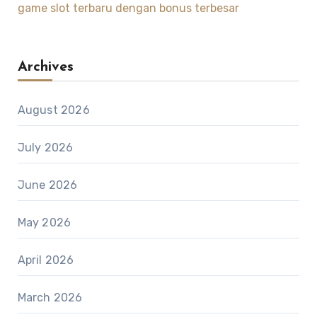
game slot terbaru dengan bonus terbesar
Archives
August 2026
July 2026
June 2026
May 2026
April 2026
March 2026