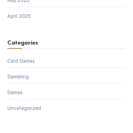
May 2025
April 2025
Categories
Card Games
Gambling
Games
Uncategorized