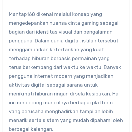
Mantap168 dikenal melalui konsep yang
mengedepankan nuansa cinta gaming sebagai
bagian dari identitas visual dan pengalaman
pengguna. Dalam dunia digital, istilah tersebut
menggambarkan ketertarikan yang kuat
terhadap hiburan berbasis permainan yang
terus berkembang dari waktu ke waktu. Banyak
pengguna internet modern yang menjadikan
aktivitas digital sebagai sarana untuk
menikmati hiburan ringan di sela kesibukan. Hal
ini mendorong munculnya berbagai platform
yang berusaha menghadirkan tampilan lebih
menarik serta sistem yang mudah dipahami oleh
berbagai kalangan.