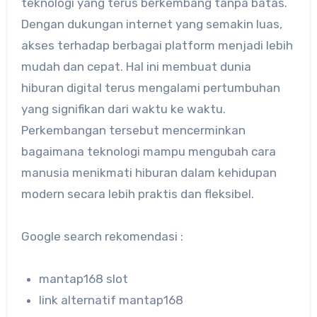
teknologi yang terus berkembang tanpa batas.
Dengan dukungan internet yang semakin luas,
akses terhadap berbagai platform menjadi lebih
mudah dan cepat. Hal ini membuat dunia
hiburan digital terus mengalami pertumbuhan
yang signifikan dari waktu ke waktu.
Perkembangan tersebut mencerminkan
bagaimana teknologi mampu mengubah cara
manusia menikmati hiburan dalam kehidupan
modern secara lebih praktis dan fleksibel.
Google search rekomendasi :
mantap168 slot
link alternatif mantap168