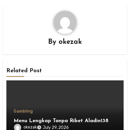
By
okezak
Related Post
Gambling
Menu Lengkap Tanpa Ribet Aladin138
okezak
July 29, 2026