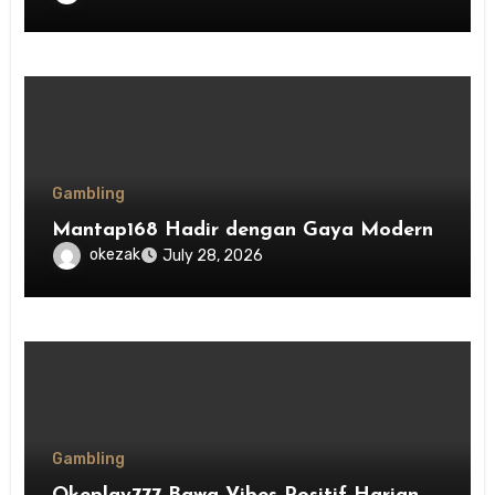
Gambling
Mantap168 Hadir dengan Gaya Modern
okezak
July 28, 2026
Gambling