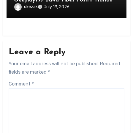
Okeplay777 Bawa Vibes Positif Harian
okezak
July 19, 2026
Leave a Reply
Your email address will not be published.
Required
fields are marked
*
Comment
*