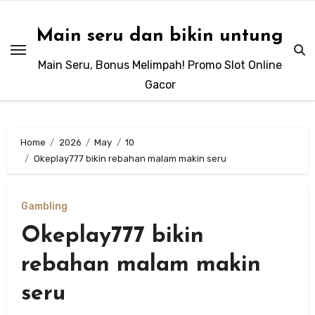
Skip
to
Main seru dan bikin untung
content
Main Seru, Bonus Melimpah! Promo Slot Online
Gacor
Home
2026
May
10
Okeplay777 bikin rebahan malam makin seru
Gambling
Okeplay777 bikin
rebahan malam makin
seru