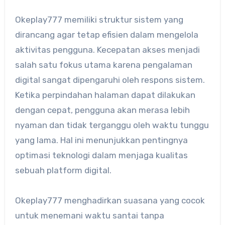
Okeplay777 memiliki struktur sistem yang
dirancang agar tetap efisien dalam mengelola
aktivitas pengguna. Kecepatan akses menjadi
salah satu fokus utama karena pengalaman
digital sangat dipengaruhi oleh respons sistem.
Ketika perpindahan halaman dapat dilakukan
dengan cepat, pengguna akan merasa lebih
nyaman dan tidak terganggu oleh waktu tunggu
yang lama. Hal ini menunjukkan pentingnya
optimasi teknologi dalam menjaga kualitas
sebuah platform digital.
Okeplay777 menghadirkan suasana yang cocok
untuk menemani waktu santai tanpa