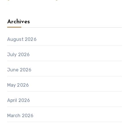
Archives
August 2026
July 2026
June 2026
May 2026
April 2026
March 2026