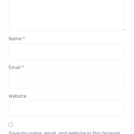
Name
*
Email
*
Website
Save my name, email, and website in this browser