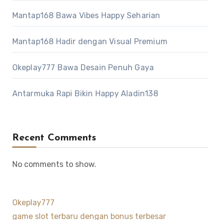
Mantap168 Bawa Vibes Happy Seharian
Mantap168 Hadir dengan Visual Premium
Okeplay777 Bawa Desain Penuh Gaya
Antarmuka Rapi Bikin Happy Aladin138
Recent Comments
No comments to show.
Okeplay777
game slot terbaru dengan bonus terbesar