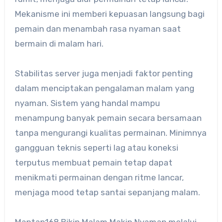
Mekanisme ini memberi kepuasan langsung bagi
pemain dan menambah rasa nyaman saat
bermain di malam hari.
Stabilitas server juga menjadi faktor penting
dalam menciptakan pengalaman malam yang
nyaman. Sistem yang handal mampu
menampung banyak pemain secara bersamaan
tanpa mengurangi kualitas permainan. Minimnya
gangguan teknis seperti lag atau koneksi
terputus membuat pemain tetap dapat
menikmati permainan dengan ritme lancar,
menjaga mood tetap santai sepanjang malam.