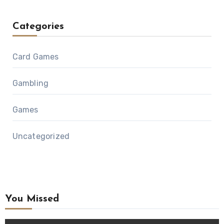
Categories
Card Games
Gambling
Games
Uncategorized
You Missed