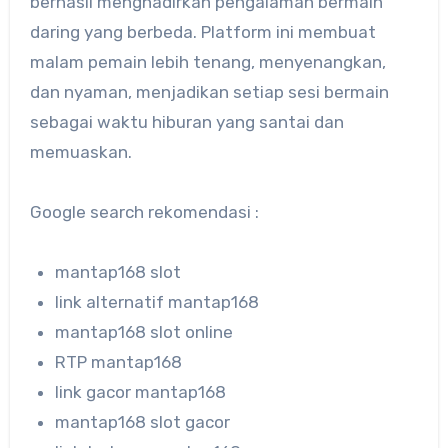
berhasil menghadirkan pengalaman bermain
daring yang berbeda. Platform ini membuat
malam pemain lebih tenang, menyenangkan,
dan nyaman, menjadikan setiap sesi bermain
sebagai waktu hiburan yang santai dan
memuaskan.
Google search rekomendasi :
mantap168 slot
link alternatif mantap168
mantap168 slot online
RTP mantap168
link gacor mantap168
mantap168 slot gacor