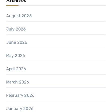
Archives
August 2026
July 2026
June 2026
May 2026
April 2026
March 2026
February 2026
January 2026