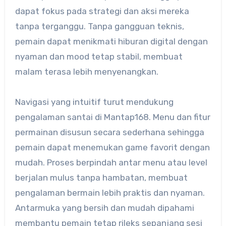
dapat fokus pada strategi dan aksi mereka
tanpa terganggu. Tanpa gangguan teknis,
pemain dapat menikmati hiburan digital dengan
nyaman dan mood tetap stabil, membuat
malam terasa lebih menyenangkan.
Navigasi yang intuitif turut mendukung
pengalaman santai di Mantap168. Menu dan fitur
permainan disusun secara sederhana sehingga
pemain dapat menemukan game favorit dengan
mudah. Proses berpindah antar menu atau level
berjalan mulus tanpa hambatan, membuat
pengalaman bermain lebih praktis dan nyaman.
Antarmuka yang bersih dan mudah dipahami
membantu pemain tetap rileks sepanjang sesi