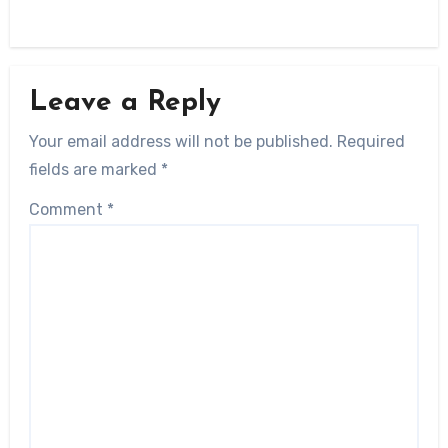
Leave a Reply
Your email address will not be published.
Required
fields are marked
*
Comment
*