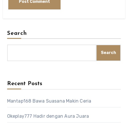
Search
Search
Recent Posts
Mantap168 Bawa Suasana Makin Ceria
Okeplay777 Hadir dengan Aura Juara