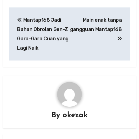
Post
Mantap168 Jadi
Main enak tanpa
navigation
Bahan Obrolan Gen-Z
gangguan Mantap168
Gara-Gara Cuan yang
Lagi Naik
By
okezak