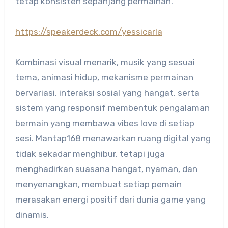
tetap konsisten sepanjang permainan.
https://speakerdeck.com/yessicarla
Kombinasi visual menarik, musik yang sesuai
tema, animasi hidup, mekanisme permainan
bervariasi, interaksi sosial yang hangat, serta
sistem yang responsif membentuk pengalaman
bermain yang membawa vibes love di setiap
sesi. Mantap168 menawarkan ruang digital yang
tidak sekadar menghibur, tetapi juga
menghadirkan suasana hangat, nyaman, dan
menyenangkan, membuat setiap pemain
merasakan energi positif dari dunia game yang
dinamis.