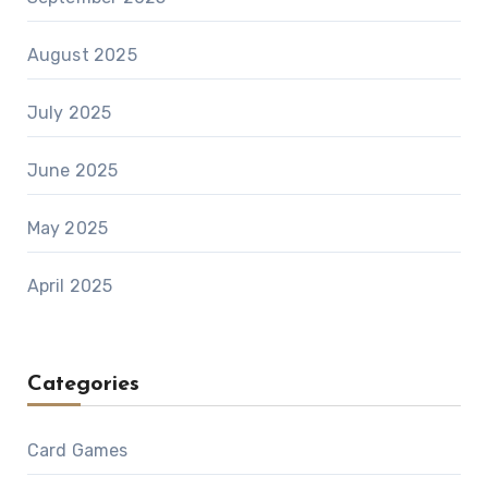
August 2025
July 2025
June 2025
May 2025
April 2025
Categories
Card Games