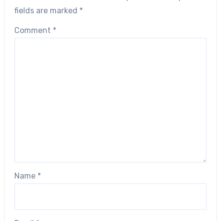
fields are marked
*
Comment
*
Name
*