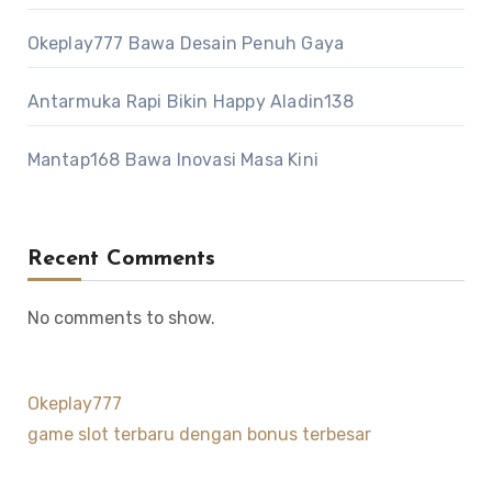
Okeplay777 Bawa Desain Penuh Gaya
Antarmuka Rapi Bikin Happy Aladin138
Mantap168 Bawa Inovasi Masa Kini
Recent Comments
No comments to show.
Okeplay777
game slot terbaru dengan bonus terbesar