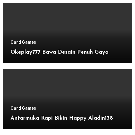
Card Games
Okeplay777 Bawa Desain Penuh Gaya
Card Games
Antarmuka Rapi Bikin Happy Aladin138