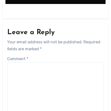
Leave a Reply
Your email address will not be published.
Required
fields are marked
*
Comment
*