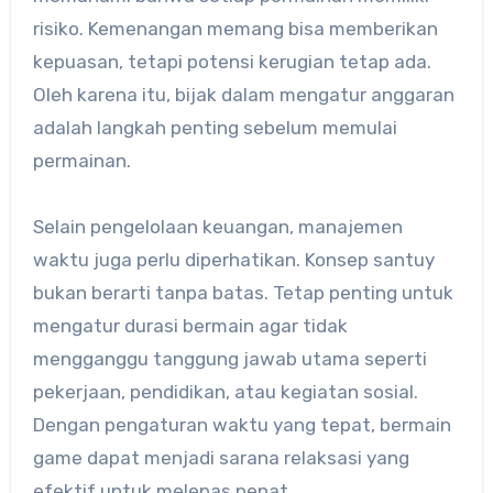
risiko. Kemenangan memang bisa memberikan
kepuasan, tetapi potensi kerugian tetap ada.
Oleh karena itu, bijak dalam mengatur anggaran
adalah langkah penting sebelum memulai
permainan.
Selain pengelolaan keuangan, manajemen
waktu juga perlu diperhatikan. Konsep santuy
bukan berarti tanpa batas. Tetap penting untuk
mengatur durasi bermain agar tidak
mengganggu tanggung jawab utama seperti
pekerjaan, pendidikan, atau kegiatan sosial.
Dengan pengaturan waktu yang tepat, bermain
game dapat menjadi sarana relaksasi yang
efektif untuk melepas penat.