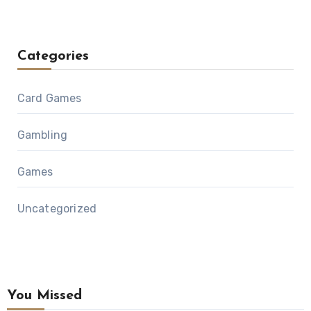
Categories
Card Games
Gambling
Games
Uncategorized
You Missed