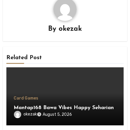
By
okezak
Related Post
Card Games
Mantap168 Bawa Vibes Happy Seharian
okezak
August 5, 2026