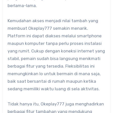
berlama-lama.
Kemudahan akses menjadi nilai tambah yang
membuat Okeplay777 semakin menarik.
Platform ini dapat diakses melalui smartphone
maupun komputer tanpa perlu proses instalasi
yang rumit. Cukup dengan koneksi internet yang
stabil, pemain sudah bisa langsung menikmati
berbagai fitur yang tersedia. Fleksibilitas ini
memungkinkan lo untuk bermain di mana saja,
baik saat bersantai di rumah maupun ketika
sedang memiliki waktu luang di sela aktivitas.
Tidak hanya itu, Okeplay777 juga menghadirkan
berbagai fitur tambahan yang mendukung