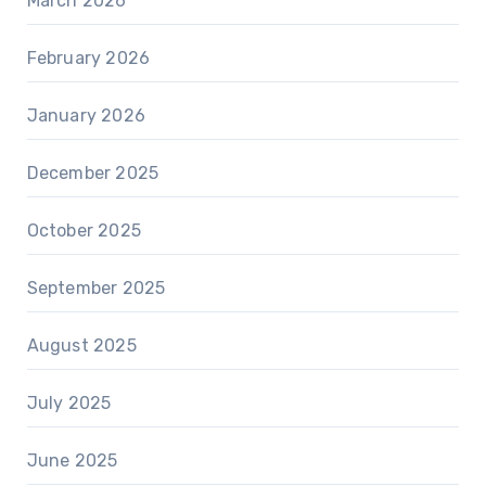
March 2026
February 2026
January 2026
December 2025
October 2025
September 2025
August 2025
July 2025
June 2025