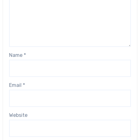
Name
*
Email
*
Website