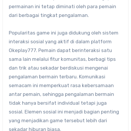
permainan ini tetap diminati oleh para pemain
dari berbagai tingkat pengalaman.
Popularitas game ini juga didukung oleh sistem
interaksi sosial yang aktif di dalam platform
Okeplay777. Pemain dapat berinteraksi satu
sama lain melalui fitur komunitas, berbagi tips
dan trik atau sekadar berdiskusi mengenai
pengalaman bermain terbaru. Komunikasi
semacam ini memperkuat rasa kebersamaan
antar pemain, sehingga pengalaman bermain
tidak hanya bersifat individual tetapi juga
sosial. Elemen sosial ini menjadi bagian penting
yang menjadikan game tersebut lebih dari
sekadar hiburan biasa.