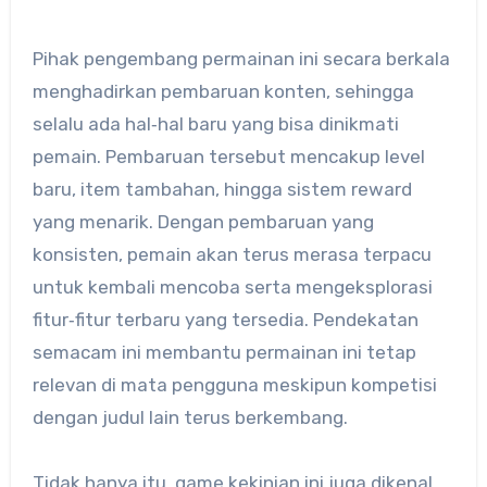
Pihak pengembang permainan ini secara berkala
menghadirkan pembaruan konten, sehingga
selalu ada hal‑hal baru yang bisa dinikmati
pemain. Pembaruan tersebut mencakup level
baru, item tambahan, hingga sistem reward
yang menarik. Dengan pembaruan yang
konsisten, pemain akan terus merasa terpacu
untuk kembali mencoba serta mengeksplorasi
fitur‑fitur terbaru yang tersedia. Pendekatan
semacam ini membantu permainan ini tetap
relevan di mata pengguna meskipun kompetisi
dengan judul lain terus berkembang.
Tidak hanya itu, game kekinian ini juga dikenal