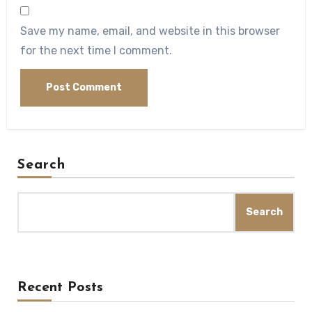
Save my name, email, and website in this browser
for the next time I comment.
Search
Search
Recent Posts