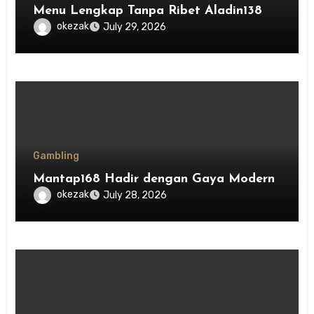
Menu Lengkap Tanpa Ribet Aladin138
okezak
July 29, 2026
Gambling
Mantap168 Hadir dengan Gaya Modern
okezak
July 28, 2026