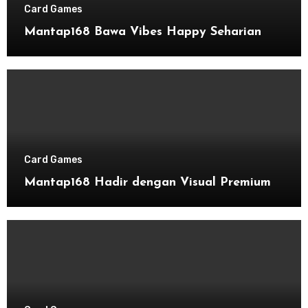
Card Games
Mantap168 Bawa Vibes Happy Seharian
Card Games
Mantap168 Hadir dengan Visual Premium