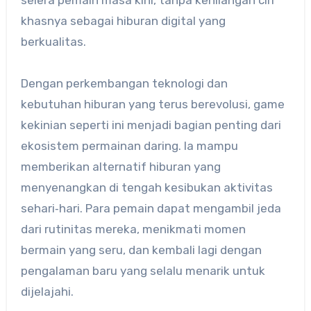
selera pemain masa kini, tanpa kehilangan ciri
khasnya sebagai hiburan digital yang
berkualitas.
Dengan perkembangan teknologi dan
kebutuhan hiburan yang terus berevolusi, game
kekinian seperti ini menjadi bagian penting dari
ekosistem permainan daring. Ia mampu
memberikan alternatif hiburan yang
menyenangkan di tengah kesibukan aktivitas
sehari‑hari. Para pemain dapat mengambil jeda
dari rutinitas mereka, menikmati momen
bermain yang seru, dan kembali lagi dengan
pengalaman baru yang selalu menarik untuk
dijelajahi.