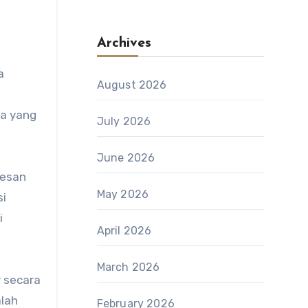
Archives
a
August 2026
pa yang
July 2026
June 2026
Pesan
May 2026
si
i
April 2026
March 2026
r secara
alah
February 2026