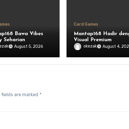
ames
Card Games
p168 Bawa Vibes
Mantap168 Hadir den
 Seharian
Visual Premium
ezak
okezak
August 5, 2026
August 4, 20
 fields are marked
*