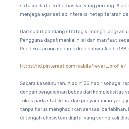
satu indikator keberhasilan yang penting. Ala
menjaga agar setiap interaksi tetap terarah da
Dari sudut pandang strategis, menghilangkan 
Pengguna dapat menilai nilai dan manfaat secar
Pendekatan ini menunjukkan bahwa Aladin138 
https://id.pinterest.com/sabilafreya/_profile/
Secara keseluruhan, Aladin138 hadir sebagai r
dengan pengalaman bebas dari kompleksitas ya
fokus pada stabilitas, dan penyampaian yang j
tanpa harus menghadirkan sensasi berlebihan. 
di tengah ekosistem digital yang sering kali d