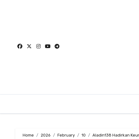
Skip
to
content
Home
2026
February
10
Aladin138 Hadirkan Ke