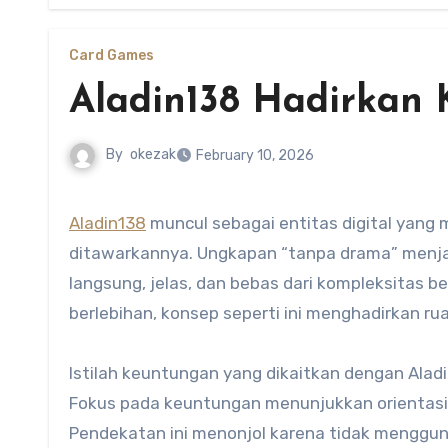
Card Games
Aladin138 Hadirkan
By
okezak
February 10, 2026
Aladin138
muncul sebagai entitas digital yan
ditawarkannya. Ungkapan “tanpa drama” menjad
langsung, jelas, dan bebas dari kompleksitas be
berlebihan, konsep seperti ini menghadirkan r
Istilah keuntungan yang dikaitkan dengan Alad
Fokus pada keuntungan menunjukkan orientasi 
Pendekatan ini menonjol karena tidak menggun