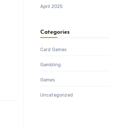
April 2025
Categories
Card Games
Gambling
Games
Uncategorized