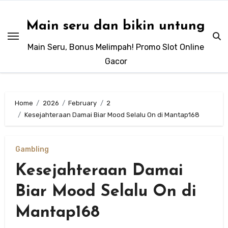
Skip
to
Main seru dan bikin untung
content
Main Seru, Bonus Melimpah! Promo Slot Online
Gacor
Home
2026
February
2
Kesejahteraan Damai Biar Mood Selalu On di Mantap168
Gambling
Kesejahteraan Damai
Biar Mood Selalu On di
Mantap168