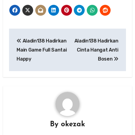
Post
Aladin138 Hadirkan
Aladin138 Hadirkan
navigation
Main Game Full Santai
Cinta Hangat Anti
Happy
Bosen
By
okezak