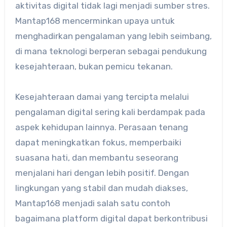
aktivitas digital tidak lagi menjadi sumber stres.
Mantap168 mencerminkan upaya untuk
menghadirkan pengalaman yang lebih seimbang,
di mana teknologi berperan sebagai pendukung
kesejahteraan, bukan pemicu tekanan.
Kesejahteraan damai yang tercipta melalui
pengalaman digital sering kali berdampak pada
aspek kehidupan lainnya. Perasaan tenang
dapat meningkatkan fokus, memperbaiki
suasana hati, dan membantu seseorang
menjalani hari dengan lebih positif. Dengan
lingkungan yang stabil dan mudah diakses,
Mantap168 menjadi salah satu contoh
bagaimana platform digital dapat berkontribusi