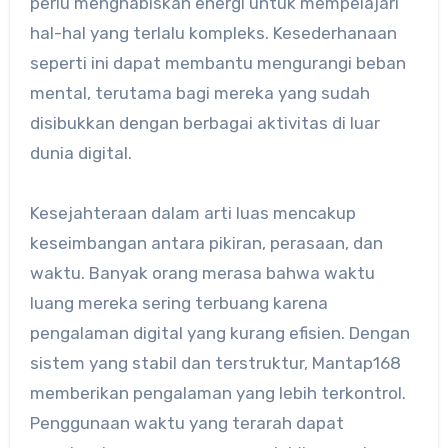
perlu menghabiskan energi untuk mempelajari
hal-hal yang terlalu kompleks. Kesederhanaan
seperti ini dapat membantu mengurangi beban
mental, terutama bagi mereka yang sudah
disibukkan dengan berbagai aktivitas di luar
dunia digital.
Kesejahteraan dalam arti luas mencakup
keseimbangan antara pikiran, perasaan, dan
waktu. Banyak orang merasa bahwa waktu
luang mereka sering terbuang karena
pengalaman digital yang kurang efisien. Dengan
sistem yang stabil dan terstruktur, Mantap168
memberikan pengalaman yang lebih terkontrol.
Penggunaan waktu yang terarah dapat