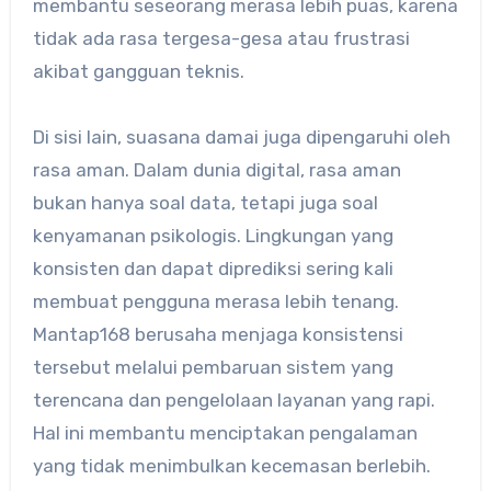
membantu seseorang merasa lebih puas, karena
tidak ada rasa tergesa-gesa atau frustrasi
akibat gangguan teknis.
Di sisi lain, suasana damai juga dipengaruhi oleh
rasa aman. Dalam dunia digital, rasa aman
bukan hanya soal data, tetapi juga soal
kenyamanan psikologis. Lingkungan yang
konsisten dan dapat diprediksi sering kali
membuat pengguna merasa lebih tenang.
Mantap168 berusaha menjaga konsistensi
tersebut melalui pembaruan sistem yang
terencana dan pengelolaan layanan yang rapi.
Hal ini membantu menciptakan pengalaman
yang tidak menimbulkan kecemasan berlebih.