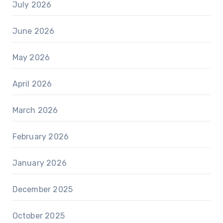
July 2026
June 2026
May 2026
April 2026
March 2026
February 2026
January 2026
December 2025
October 2025