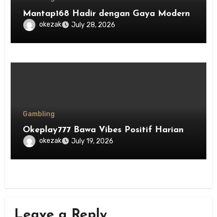
Mantap168 Hadir dengan Gaya Modern
okezak
July 28, 2026
Gambling
Okeplay777 Bawa Vibes Positif Harian
okezak
July 19, 2026
Leave a Reply