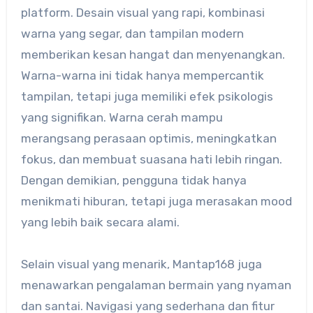
platform. Desain visual yang rapi, kombinasi
warna yang segar, dan tampilan modern
memberikan kesan hangat dan menyenangkan.
Warna-warna ini tidak hanya mempercantik
tampilan, tetapi juga memiliki efek psikologis
yang signifikan. Warna cerah mampu
merangsang perasaan optimis, meningkatkan
fokus, dan membuat suasana hati lebih ringan.
Dengan demikian, pengguna tidak hanya
menikmati hiburan, tetapi juga merasakan mood
yang lebih baik secara alami.
Selain visual yang menarik, Mantap168 juga
menawarkan pengalaman bermain yang nyaman
dan santai. Navigasi yang sederhana dan fitur