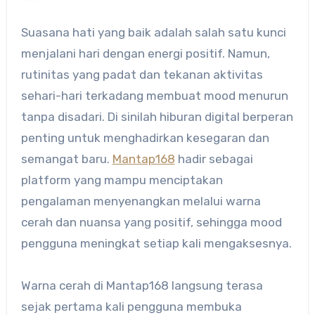
Suasana hati yang baik adalah salah satu kunci
menjalani hari dengan energi positif. Namun,
rutinitas yang padat dan tekanan aktivitas
sehari-hari terkadang membuat mood menurun
tanpa disadari. Di sinilah hiburan digital berperan
penting untuk menghadirkan kesegaran dan
semangat baru.
Mantap168
hadir sebagai
platform yang mampu menciptakan
pengalaman menyenangkan melalui warna
cerah dan nuansa yang positif, sehingga mood
pengguna meningkat setiap kali mengaksesnya.
Warna cerah di Mantap168 langsung terasa
sejak pertama kali pengguna membuka