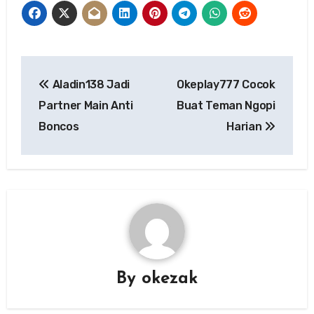
Post
Aladin138 Jadi
Okeplay777 Cocok
navigation
Partner Main Anti
Buat Teman Ngopi
Boncos
Harian
By
okezak