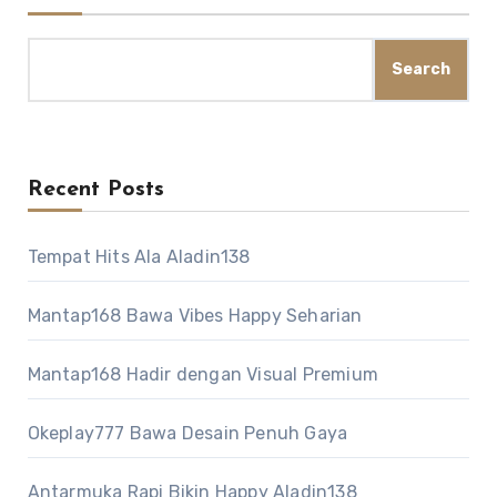
Search
Recent Posts
Tempat Hits Ala Aladin138
Mantap168 Bawa Vibes Happy Seharian
Mantap168 Hadir dengan Visual Premium
Okeplay777 Bawa Desain Penuh Gaya
Antarmuka Rapi Bikin Happy Aladin138