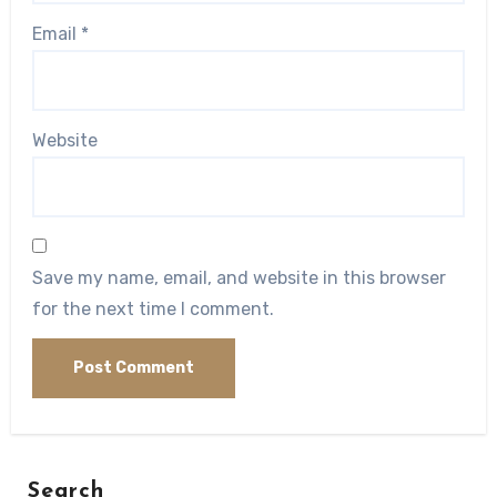
Email
*
Website
Save my name, email, and website in this browser
for the next time I comment.
Search