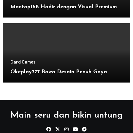
Mantap168 Hadir dengan Visual Premium
Card Games
Okeplay777 Bawa Desain Penuh Gaya
Main seru dan bikin untung