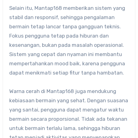
Selain itu, Mantap168 memberikan sistem yang
stabil dan responsif, sehingga pengalaman
bermain tetap lancar tanpa gangguan teknis.
Fokus pengguna tetap pada hiburan dan
kesenangan, bukan pada masalah operasional.
Sistem yang cepat dan nyaman ini membantu
mempertahankan mood baik, karena pengguna
dapat menikmati setiap fitur tanpa hambatan.
Warna cerah di Mantap168 juga mendukung
kebiasaan bermain yang sehat. Dengan suasana
yang santai, pengguna dapat mengatur waktu
bermain secara proporsional. Tidak ada tekanan
untuk bermain terlalu lama, sehingga hiburan
tetap menjadi aktivitas yang menyenangkan