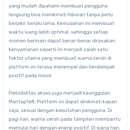
yang mudah dipahami membuat pengguna
langsung bisa menikmati hiburan tanpa perlu
berpikir terlalu lama. Kemudahan ini membuat
waktu luang lebih optimal, sehingga setiap
momen bermain dapat benar-benar dirasakan.
Kenyamanan seperti ini menjadi salah satu
faktor utama yang membuat warna cerah di
platform ini terasa menempel dan berdampak
positif pada mood.
Fleksibilitas akses juga menjadi keunggulan
Mantap168. Platform ini dapat dinikmati kapan
saja, sesuai dengan kebutuhan pengguna. Di
pagi hari, warna cerah pada tampilan membantu
memulai hari dengan energi positif. Di siang hari,