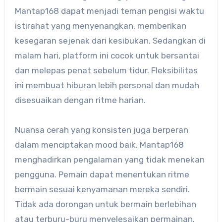
Mantap168 dapat menjadi teman pengisi waktu
istirahat yang menyenangkan, memberikan
kesegaran sejenak dari kesibukan. Sedangkan di
malam hari, platform ini cocok untuk bersantai
dan melepas penat sebelum tidur. Fleksibilitas
ini membuat hiburan lebih personal dan mudah
disesuaikan dengan ritme harian.
Nuansa cerah yang konsisten juga berperan
dalam menciptakan mood baik. Mantap168
menghadirkan pengalaman yang tidak menekan
pengguna. Pemain dapat menentukan ritme
bermain sesuai kenyamanan mereka sendiri.
Tidak ada dorongan untuk bermain berlebihan
atau terburu-buru menyelesaikan permainan.