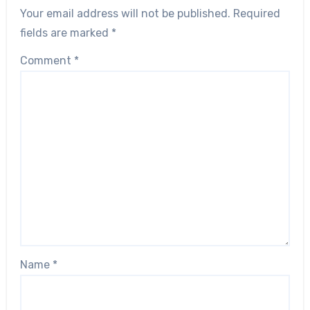
Your email address will not be published.
Required
fields are marked
*
Comment
*
Name
*