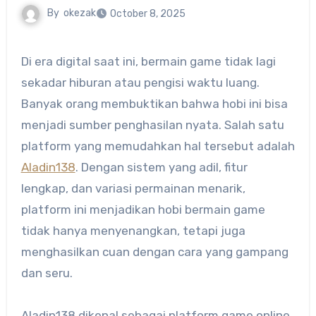
By
okezak
October 8, 2025
Di era digital saat ini, bermain game tidak lagi
sekadar hiburan atau pengisi waktu luang.
Banyak orang membuktikan bahwa hobi ini bisa
menjadi sumber penghasilan nyata. Salah satu
platform yang memudahkan hal tersebut adalah
Aladin138
. Dengan sistem yang adil, fitur
lengkap, dan variasi permainan menarik,
platform ini menjadikan hobi bermain game
tidak hanya menyenangkan, tetapi juga
menghasilkan cuan dengan cara yang gampang
dan seru.
Aladin138 dikenal sebagai platform game online