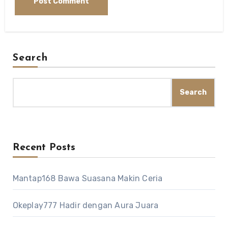
Search
Search
Recent Posts
Mantap168 Bawa Suasana Makin Ceria
Okeplay777 Hadir dengan Aura Juara