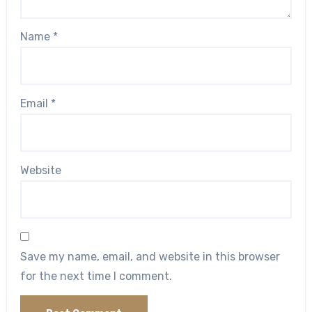
Name
*
Email
*
Website
Save my name, email, and website in this browser
for the next time I comment.