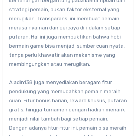
kemenangan bergantung pada kemampuan dan
strategi pemain, bukan faktor eksternal yang
merugikan. Transparansi ini membuat pemain
merasa nyaman dan percaya diri dalam setiap
putaran. Hal ini juga membuktikan bahwa hobi
bermain game bisa menjadi sumber cuan nyata,
tanpa perlu khawatir akan mekanisme yang
membingungkan atau merugikan.
Aladin138 juga menyediakan beragam fitur
pendukung yang memudahkan pemain meraih
cuan. Fitur bonus harian, reward khusus, putaran
gratis, hingga turnamen dengan hadiah menarik
menjadi nilai tambah bagi setiap pemain.
Dengan adanya fitur-fitur ini, pemain bisa meraih