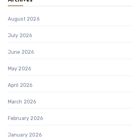
August 2026
July 2026
June 2026
May 2026
April 2026
March 2026
February 2026
January 2026