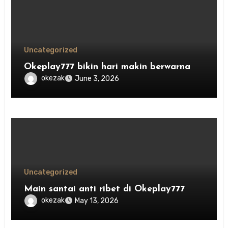
Uncategorized
Okeplay777 bikin hari makin berwarna
okezak
June 3, 2026
Uncategorized
Main santai anti ribet di Okeplay777
okezak
May 13, 2026