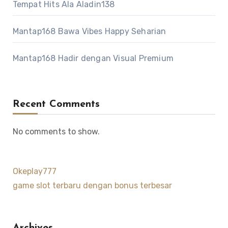
Tempat Hits Ala Aladin138
Mantap168 Bawa Vibes Happy Seharian
Mantap168 Hadir dengan Visual Premium
Recent Comments
No comments to show.
Okeplay777
game slot terbaru dengan bonus terbesar
Archives