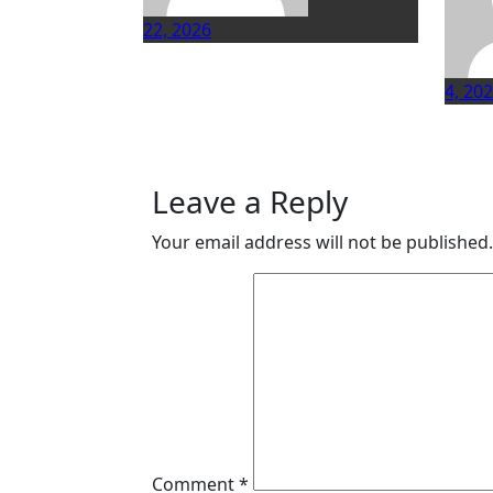
22, 2026
4, 20
Leave a Reply
Your email address will not be published.
Comment
*