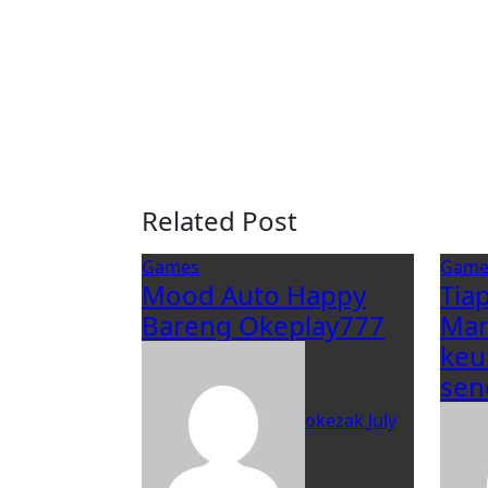
Related Post
Games
Game
Mood Auto Happy
Tia
Bareng Okeplay777
Man
keu
sen
okezak
July