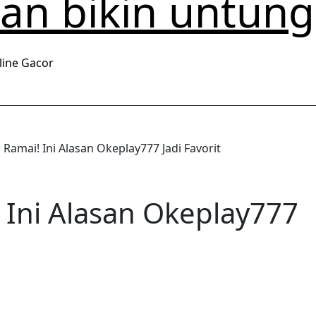
an bikin untung
line Gacor
Ramai! Ini Alasan Okeplay777 Jadi Favorit
 Ini Alasan Okeplay777