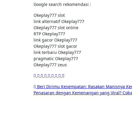
Google search rekomendasi :
Okeplay777 slot
link alternatif Okeplay777
Okeplay777 slot online
RTP Okeplay777
link gacor Okeplay777
Okeplay777 slot gacor
link terbaru Okeplay777
pragmatic Okeplay777
Okeplay777 zeus
Post
Beri Dirimu Kesempatan: Rasakan Manisnya Ke
Penasaran dengan Kemenangan yang Viral? Co
navigation