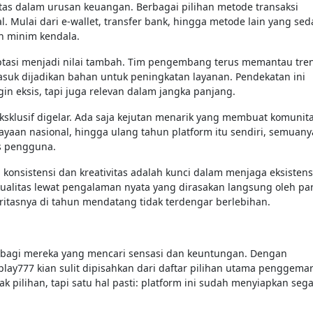
tas dalam urusan keuangan. Berbagai pilihan metode transaksi
Mulai dari e-wallet, transfer bank, hingga metode lain yang se
n minim kendala.
tasi menjadi nilai tambah. Tim pengembang terus memantau tre
asuk dijadikan bahan untuk peningkatan layanan. Pendekatan ini
 eksis, tapi juga relevan dalam jangka panjang.
ksklusif digelar. Ada saja kejutan menarik yang membuat komunita
rayaan nasional, hingga ulang tahun platform itu sendiri, semuany
s pengguna.
onsistensi dan kreativitas adalah kunci dalam menjaga eksistens
ualitas lewat pengalaman nyata yang dirasakan langsung oleh pa
ritasnya di tahun mendatang tidak terdengar berlebihan.
 bagi mereka yang mencari sensasi dan keuntungan. Dengan
ay777 kian sulit dipisahkan dari daftar pilihan utama penggema
 pilihan, tapi satu hal pasti: platform ini sudah menyiapkan seg