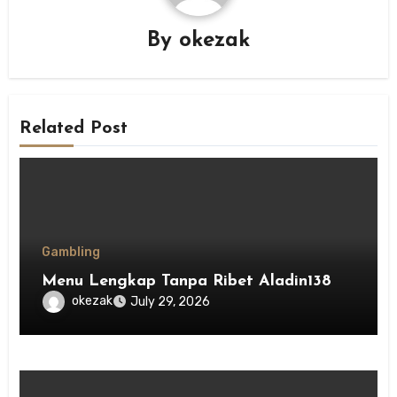
By
okezak
Related Post
Gambling
Menu Lengkap Tanpa Ribet Aladin138
okezak
July 29, 2026