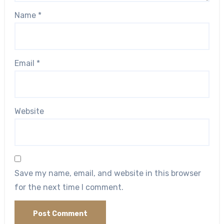
Name
*
Email
*
Website
Save my name, email, and website in this browser
for the next time I comment.