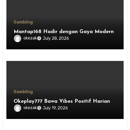
Gambling
Mantap168 Hadir dengan Gaya Modern
okezak
July 28, 2026
Gambling
Okeplay777 Bawa Vibes Positif Harian
okezak
July 19, 2026