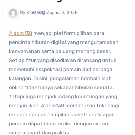
By
okezak
August 3, 2025
Aladin138
menjadi platform pilihan para
pencinta hiburan digital yang mengutamakan
kenyamanan serta peluang menang besar.
Setiap fitur yang disediakan dirancang untuk
memenuhi ekspektasi pemain dari berbagai
kalangan. Di sini, pengalaman bermain slot
online tidak hanya sekadar hiburan semata,
tetapi juga menjadi ladang keuntungan yang
menjanjikan. Aladin138 memadukan teknologi
modern dengan tampilan user-friendly agar
pemain dapat berinteraksi dengan sistem
secara cepat dan praktis.