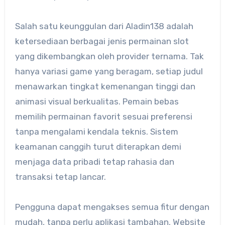
Salah satu keunggulan dari Aladin138 adalah
ketersediaan berbagai jenis permainan slot
yang dikembangkan oleh provider ternama. Tak
hanya variasi game yang beragam, setiap judul
menawarkan tingkat kemenangan tinggi dan
animasi visual berkualitas. Pemain bebas
memilih permainan favorit sesuai preferensi
tanpa mengalami kendala teknis. Sistem
keamanan canggih turut diterapkan demi
menjaga data pribadi tetap rahasia dan
transaksi tetap lancar.
Pengguna dapat mengakses semua fitur dengan
mudah, tanpa perlu aplikasi tambahan. Website