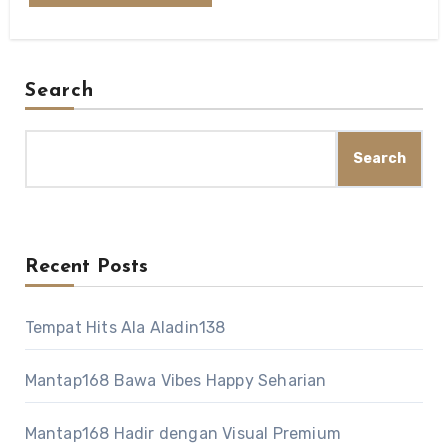
Search
Search
Recent Posts
Tempat Hits Ala Aladin138
Mantap168 Bawa Vibes Happy Seharian
Mantap168 Hadir dengan Visual Premium