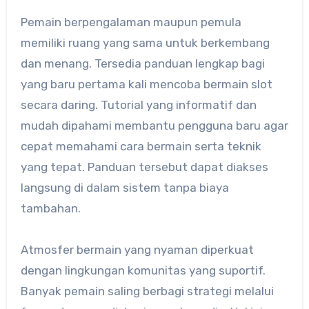
Pemain berpengalaman maupun pemula
memiliki ruang yang sama untuk berkembang
dan menang. Tersedia panduan lengkap bagi
yang baru pertama kali mencoba bermain slot
secara daring. Tutorial yang informatif dan
mudah dipahami membantu pengguna baru agar
cepat memahami cara bermain serta teknik
yang tepat. Panduan tersebut dapat diakses
langsung di dalam sistem tanpa biaya
tambahan.
Atmosfer bermain yang nyaman diperkuat
dengan lingkungan komunitas yang suportif.
Banyak pemain saling berbagi strategi melalui