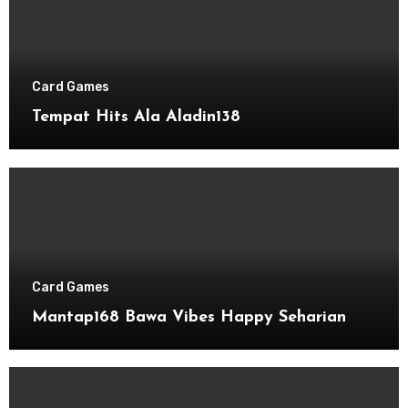
Card Games
Tempat Hits Ala Aladin138
Card Games
Mantap168 Bawa Vibes Happy Seharian