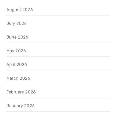
August 2026
July 2026
June 2026
May 2026
April 2026
March 2026
February 2026
January 2026