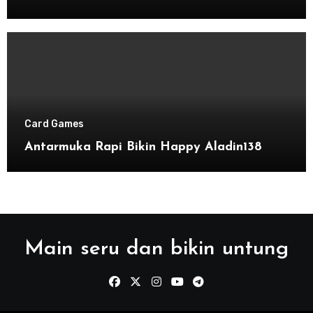
Card Games
Antarmuka Rapi Bikin Happy Aladin138
Main seru dan bikin untung