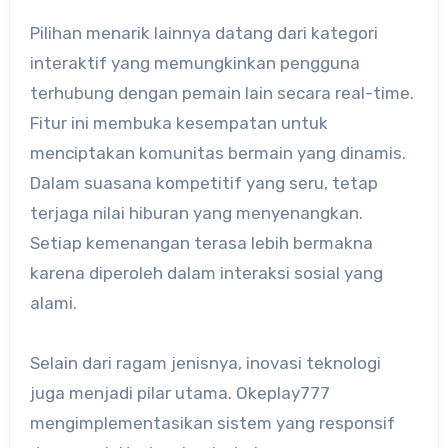
Pilihan menarik lainnya datang dari kategori
interaktif yang memungkinkan pengguna
terhubung dengan pemain lain secara real-time.
Fitur ini membuka kesempatan untuk
menciptakan komunitas bermain yang dinamis.
Dalam suasana kompetitif yang seru, tetap
terjaga nilai hiburan yang menyenangkan.
Setiap kemenangan terasa lebih bermakna
karena diperoleh dalam interaksi sosial yang
alami.
Selain dari ragam jenisnya, inovasi teknologi
juga menjadi pilar utama. Okeplay777
mengimplementasikan sistem yang responsif