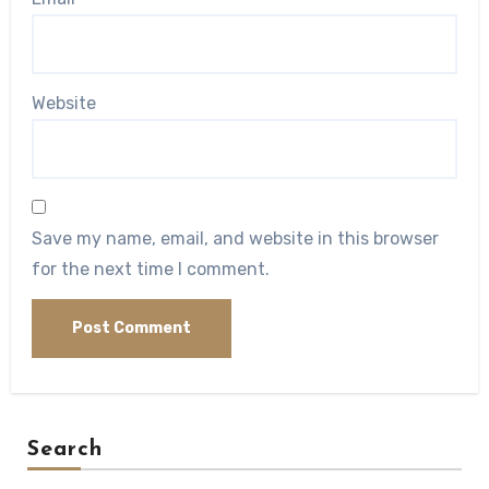
Website
Save my name, email, and website in this browser
for the next time I comment.
Search