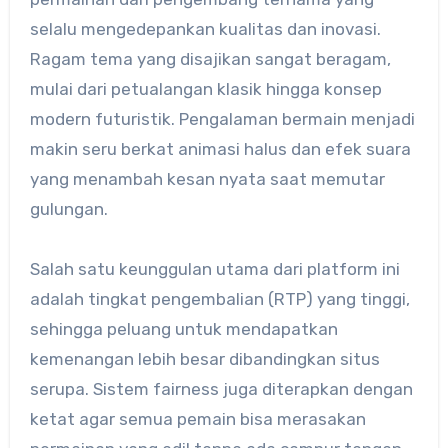
selalu mengedepankan kualitas dan inovasi.
Ragam tema yang disajikan sangat beragam,
mulai dari petualangan klasik hingga konsep
modern futuristik. Pengalaman bermain menjadi
makin seru berkat animasi halus dan efek suara
yang menambah kesan nyata saat memutar
gulungan.
Salah satu keunggulan utama dari platform ini
adalah tingkat pengembalian (RTP) yang tinggi,
sehingga peluang untuk mendapatkan
kemenangan lebih besar dibandingkan situs
serupa. Sistem fairness juga diterapkan dengan
ketat agar semua pemain bisa merasakan