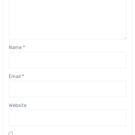
Name
*
Email
*
Website