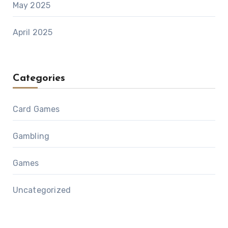
May 2025
April 2025
Categories
Card Games
Gambling
Games
Uncategorized