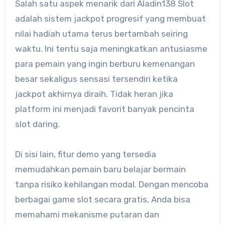
Salah satu aspek menarik dari Aladin138 Slot
adalah sistem jackpot progresif yang membuat
nilai hadiah utama terus bertambah seiring
waktu. Ini tentu saja meningkatkan antusiasme
para pemain yang ingin berburu kemenangan
besar sekaligus sensasi tersendiri ketika
jackpot akhirnya diraih. Tidak heran jika
platform ini menjadi favorit banyak pencinta
slot daring.
Di sisi lain, fitur demo yang tersedia
memudahkan pemain baru belajar bermain
tanpa risiko kehilangan modal. Dengan mencoba
berbagai game slot secara gratis, Anda bisa
memahami mekanisme putaran dan