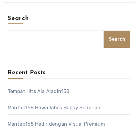
Search
Search
Recent Posts
Tempat Hits Ala Aladin138
Mantap168 Bawa Vibes Happy Seharian
Mantap168 Hadir dengan Visual Premium