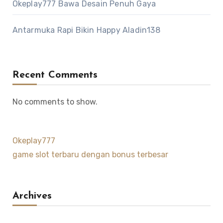
Okeplay777 Bawa Desain Penuh Gaya
Antarmuka Rapi Bikin Happy Aladin138
Recent Comments
No comments to show.
Okeplay777
game slot terbaru dengan bonus terbesar
Archives