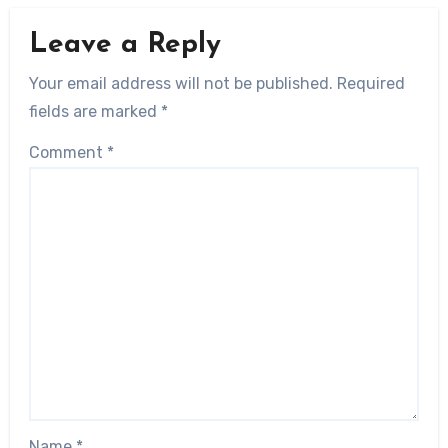
Leave a Reply
Your email address will not be published.
Required
fields are marked
*
Comment
*
Name
*