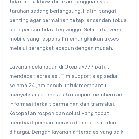
tidak perlu khawatir akan gangguan saat
taruhan sedang berlangsung. Hal ini sangat
penting agar permainan tetap lancar dan fokus
para pemain tidak terganggu. Selain itu, versi
mobile yang responsif memungkinkan akses
melalui perangkat apapun dengan mudah.
Layanan pelanggan di Okeplay777 patut
mendapat apresiasi. Tim support siap sedia
selama 24 jam penuh untuk membantu
menyelesaikan masalah maupun memberikan
informasi terkait permainan dan transaksi.
Kecepatan respon dan solusi yang tepat
membuat pemain merasa diperhatikan dan
dihargai. Dengan layanan aftersales yang baik,