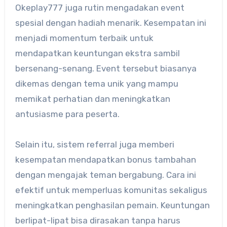
Okeplay777 juga rutin mengadakan event
spesial dengan hadiah menarik. Kesempatan ini
menjadi momentum terbaik untuk
mendapatkan keuntungan ekstra sambil
bersenang-senang. Event tersebut biasanya
dikemas dengan tema unik yang mampu
memikat perhatian dan meningkatkan
antusiasme para peserta.
Selain itu, sistem referral juga memberi
kesempatan mendapatkan bonus tambahan
dengan mengajak teman bergabung. Cara ini
efektif untuk memperluas komunitas sekaligus
meningkatkan penghasilan pemain. Keuntungan
berlipat-lipat bisa dirasakan tanpa harus