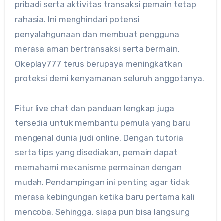
pribadi serta aktivitas transaksi pemain tetap
rahasia. Ini menghindari potensi
penyalahgunaan dan membuat pengguna
merasa aman bertransaksi serta bermain.
Okeplay777 terus berupaya meningkatkan
proteksi demi kenyamanan seluruh anggotanya.
Fitur live chat dan panduan lengkap juga
tersedia untuk membantu pemula yang baru
mengenal dunia judi online. Dengan tutorial
serta tips yang disediakan, pemain dapat
memahami mekanisme permainan dengan
mudah. Pendampingan ini penting agar tidak
merasa kebingungan ketika baru pertama kali
mencoba. Sehingga, siapa pun bisa langsung