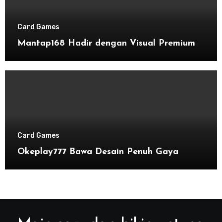
Card Games
Mantap168 Hadir dengan Visual Premium
Card Games
Okeplay777 Bawa Desain Penuh Gaya