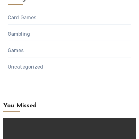
Card Games
Gambling
Games
Uncategorized
You Missed