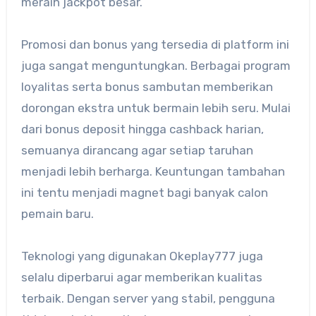
meraih jackpot besar.
Promosi dan bonus yang tersedia di platform ini
juga sangat menguntungkan. Berbagai program
loyalitas serta bonus sambutan memberikan
dorongan ekstra untuk bermain lebih seru. Mulai
dari bonus deposit hingga cashback harian,
semuanya dirancang agar setiap taruhan
menjadi lebih berharga. Keuntungan tambahan
ini tentu menjadi magnet bagi banyak calon
pemain baru.
Teknologi yang digunakan Okeplay777 juga
selalu diperbarui agar memberikan kualitas
terbaik. Dengan server yang stabil, pengguna