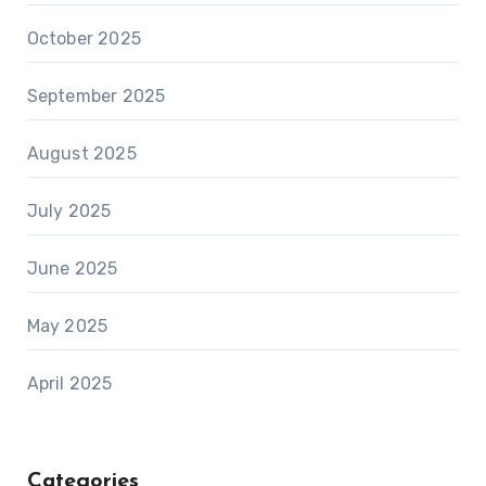
October 2025
September 2025
August 2025
July 2025
June 2025
May 2025
April 2025
Categories