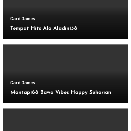
Card Games
Tempat Hits Ala Aladin138
Card Games
Mantap168 Bawa Vibes Happy Seharian