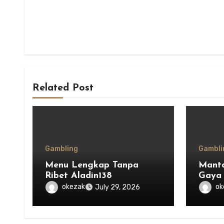
Related Post
Gambling
Gambli
Menu Lengkap Tanpa
Manta
Ribet Aladin138
Gaya
okezak
ok
July 29, 2026