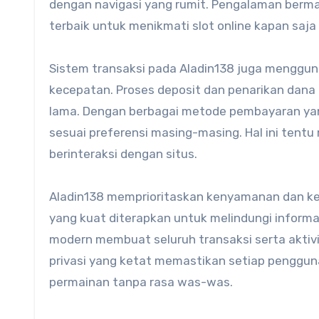
dengan navigasi yang rumit. Pengalaman berma
terbaik untuk menikmati slot online kapan saja
Sistem transaksi pada Aladin138 juga menggun
kecepatan. Proses deposit dan penarikan dana
lama. Dengan berbagai metode pembayaran yang
sesuai preferensi masing-masing. Hal ini tent
berinteraksi dengan situs.
Aladin138 memprioritaskan kenyamanan dan k
yang kuat diterapkan untuk melindungi informa
modern membuat seluruh transaksi serta aktivit
privasi yang ketat memastikan setiap penggu
permainan tanpa rasa was-was.