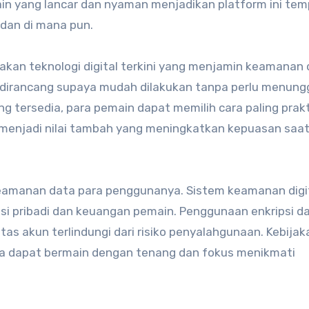
in yang lancar dan nyaman menjadikan platform ini te
 dan di mana pun.
akan teknologi digital terkini yang menjamin keamanan
 dirancang supaya mudah dilakukan tanpa perlu menung
 tersedia, para pemain dapat memilih cara paling prakt
u menjadi nilai tambah yang meningkatkan kepuasan saa
eamanan data para penggunanya. Sistem keamanan digi
si pribadi dan keuangan pemain. Penggunaan enkripsi d
as akun terlindungi dari risiko penyalahgunaan. Kebijak
na dapat bermain dengan tenang dan fokus menikmati