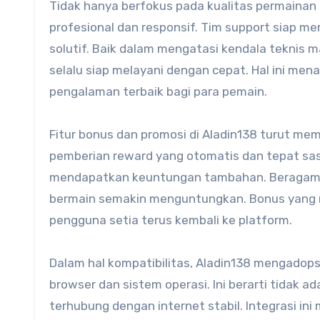
Tidak hanya berfokus pada kualitas permainan
profesional dan responsif. Tim support siap 
solutif. Baik dalam mengatasi kendala teknis
selalu siap melayani dengan cepat. Hal ini me
pengalaman terbaik bagi para pemain.
Fitur bonus dan promosi di Aladin138 turut m
pemberian reward yang otomatis dan tepat sa
mendapatkan keuntungan tambahan. Beragam p
bermain semakin menguntungkan. Bonus yang
pengguna setia terus kembali ke platform.
Dalam hal kompatibilitas, Aladin138 mengadops
browser dan sistem operasi. Ini berarti tidak
terhubung dengan internet stabil. Integrasi in