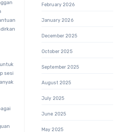
nggan
February 2026
n
bantuan
January 2026
adirkan
December 2025
October 2025
 untuk
September 2025
p sesi
banyak
August 2025
July 2025
bagai
June 2025
gguan
May 2025