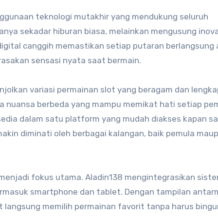
nggunaan teknologi mutakhir yang mendukung seluruh
 hanya sekadar hiburan biasa, melainkan mengusung inova
igital canggih memastikan setiap putaran berlangsung a
asakan sensasi nyata saat bermain.
njolkan variasi permainan slot yang beragam dan lengka
wa nuansa berbeda yang mampu memikat hati setiap pem
rsedia dalam satu platform yang mudah diakses kapan sa
makin diminati oleh berbagai kalangan, baik pemula mau
enjadi fokus utama. Aladin138 mengintegrasikan sist
 termasuk smartphone dan tablet. Dengan tampilan anta
 langsung memilih permainan favorit tanpa harus bing