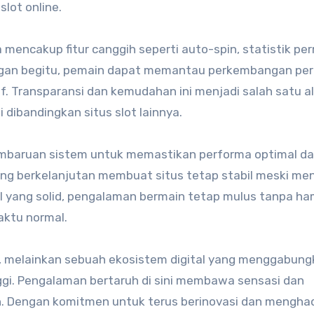
lot online.
ga mencakup fitur canggih seperti auto-spin, statistik pe
engan begitu, pemain dapat memantau perkembangan pe
if. Transparansi dan kemudahan ini menjadi salah satu a
dibandingkan situs slot lainnya.
 pembaruan sistem untuk memastikan performa optimal d
ng berkelanjutan membuat situs tetap stabil meski me
al yang solid, pengalaman bermain tetap mulus tanpa h
ktu normal.
a, melainkan sebuah ekosistem digital yang menggabun
nggi. Pengalaman bertaruh di sini membawa sensasi dan
n. Dengan komitmen untuk terus berinovasi dan mengha