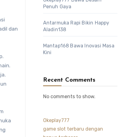
Penuh Gaya
si
Antarmuka Rapi Bikin Happy
dil dan
Aladin138
Mantap168 Bawa Inovasi Masa
Kini
p.
ain.
ja.
Recent Comments
pun
No comments to show.
em
rmuka
Okeplay777
game slot terbaru dengan
ung