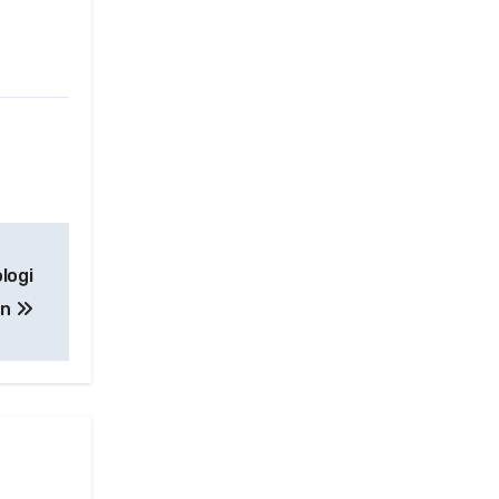
logi
an