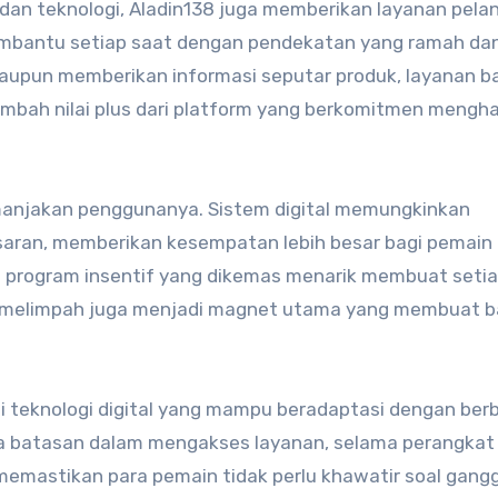
 dan teknologi, Aladin138 juga memberikan layanan pela
membantu setiap saat dengan pendekatan yang ramah da
 maupun memberikan informasi seputar produk, layanan 
nambah nilai plus dari platform yang berkomitmen mengh
emanjakan penggunanya. Sistem digital memungkinkan
saran, memberikan kesempatan lebih besar bagi pemain
rogram insentif yang dikemas menarik membuat setia
 melimpah juga menjadi magnet utama yang membuat 
i teknologi digital yang mampu beradaptasi dengan ber
 ada batasan dalam mengakses layanan, selama perangkat
i memastikan para pemain tidak perlu khawatir soal gan