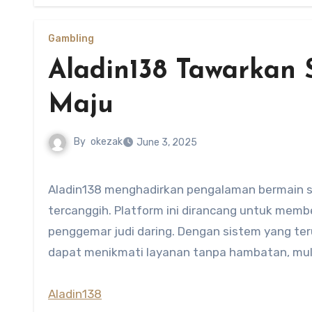
Gambling
Aladin138 Tawarkan 
Maju
By
okezak
June 3, 2025
Aladin138 menghadirkan pengalaman bermain slot online yang revolusioner dengan teknologi digital
tercanggih. Platform ini dirancang untuk mem
penggemar judi daring. Dengan sistem yang te
dapat menikmati layanan tanpa hambatan, mul
Aladin138