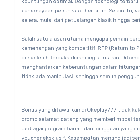
keuntungan optimal. Dengan teknologi terbaru
kepercayaan penuh saat bertaruh. Selain itu, 
selera, mulai dari petualangan klasik hingga cer
Salah satu alasan utama mengapa pemain ber
kemenangan yang kompetitif. RTP (Return to P
besar lebih terbuka dibanding situs lain. Ditam
menghantarkan keberuntungan dalam hitungan 
tidak ada manipulasi, sehingga semua penggu
Bonus yang ditawarkan di Okeplay777 tidak k
promo selamat datang yang memberi modal tamb
berbagai program harian dan mingguan yang me
voucher eksklusif. Kesempatan menang jadi sem