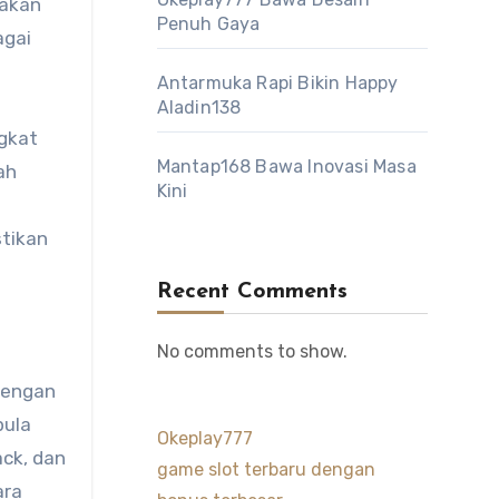
sakan
Penuh Gaya
agai
Antarmuka Rapi Bikin Happy
Aladin138
gkat
Mantap168 Bawa Inovasi Masa
ah
Kini
tikan
Recent Comments
No comments to show.
dengan
pula
Okeplay777
ck, dan
game slot terbaru dengan
ara