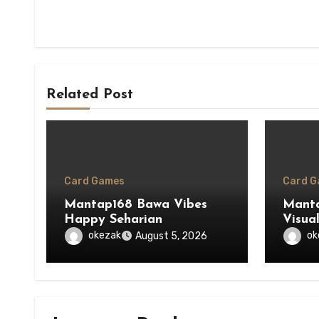
Related Post
Card Games
Card G
Mantap168 Bawa Vibes
Manta
Happy Seharian
Visua
okezak
ok
August 5, 2026