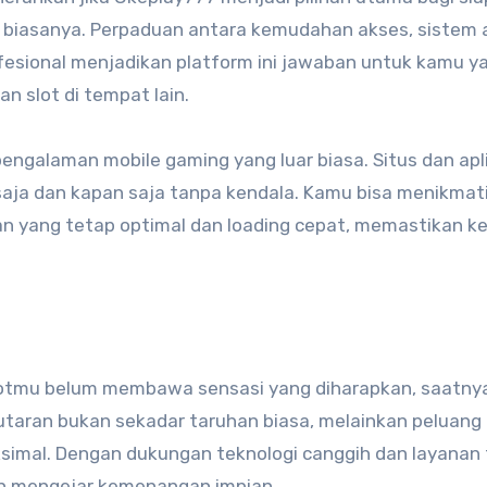
i biasanya. Perpaduan antara kemudahan akses, sistem a
esional menjadikan platform ini jawaban untuk kamu y
n slot di tempat lain.
engalaman mobile gaming yang luar biasa. Situs dan apl
ja dan kapan saja tanpa kendala. Kamu bisa menikmati
an yang tetap optimal dan loading cepat, memastikan k
slotmu belum membawa sensasi yang diharapkan, saatny
putaran bukan sekadar taruhan biasa, melainkan peluang
mal. Dengan dukungan teknologi canggih dan layanan t
an mengejar kemenangan impian.