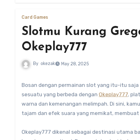
Card Games
Slotmu Kurang Greg
Okeplay777
By
okezak
May 28, 2025
Bosan dengan permainan slot yang itu-itu saja dan kurang memacu adrenalin? Jangan ragu untuk mencoba
sesuatu yang berbeda dengan
Okeplay777
, pl
warna dan kemenangan melimpah. Di sini, kamu
tajam dan efek suara yang memikat, membuat 
Okeplay777 dikenal sebagai destinasi utama ba