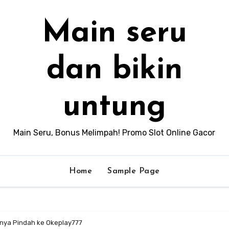
Main seru
dan bikin
untung
Main Seru, Bonus Melimpah! Promo Slot Online Gacor
Home
Sample Page
nya Pindah ke Okeplay777