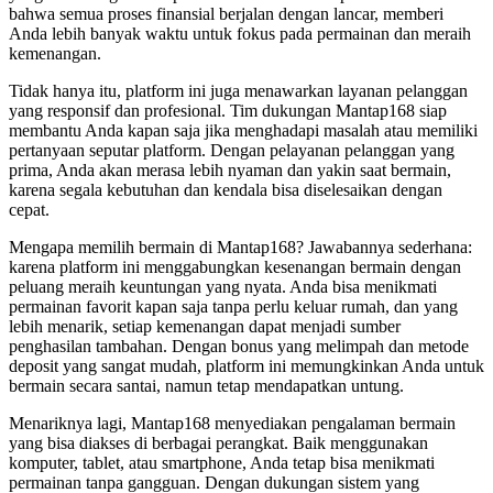
bahwa semua proses finansial berjalan dengan lancar, memberi
Anda lebih banyak waktu untuk fokus pada permainan dan meraih
kemenangan.
Tidak hanya itu, platform ini juga menawarkan layanan pelanggan
yang responsif dan profesional. Tim dukungan Mantap168 siap
membantu Anda kapan saja jika menghadapi masalah atau memiliki
pertanyaan seputar platform. Dengan pelayanan pelanggan yang
prima, Anda akan merasa lebih nyaman dan yakin saat bermain,
karena segala kebutuhan dan kendala bisa diselesaikan dengan
cepat.
Mengapa memilih bermain di Mantap168? Jawabannya sederhana:
karena platform ini menggabungkan kesenangan bermain dengan
peluang meraih keuntungan yang nyata. Anda bisa menikmati
permainan favorit kapan saja tanpa perlu keluar rumah, dan yang
lebih menarik, setiap kemenangan dapat menjadi sumber
penghasilan tambahan. Dengan bonus yang melimpah dan metode
deposit yang sangat mudah, platform ini memungkinkan Anda untuk
bermain secara santai, namun tetap mendapatkan untung.
Menariknya lagi, Mantap168 menyediakan pengalaman bermain
yang bisa diakses di berbagai perangkat. Baik menggunakan
komputer, tablet, atau smartphone, Anda tetap bisa menikmati
permainan tanpa gangguan. Dengan dukungan sistem yang