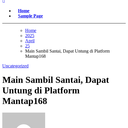
Home
Sample Page
Home
2025
April
25
Main Sambil Santai, Dapat Untung di Platform
Mantap168
Uncategorized
Main Sambil Santai, Dapat
Untung di Platform
Mantap168