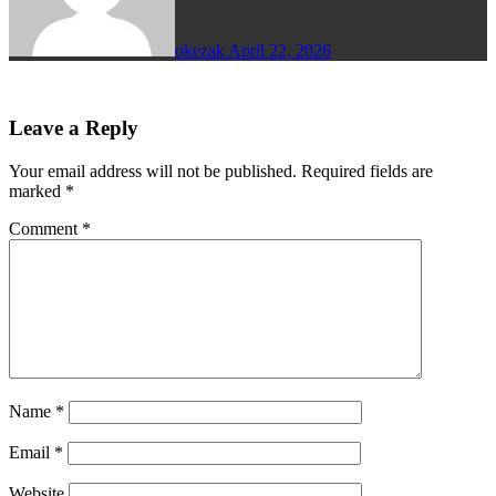
okezak
April 22, 2026
Leave a Reply
Your email address will not be published.
Required fields are
marked
*
Comment
*
Name
*
Email
*
Website